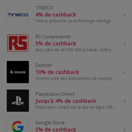
TINECO
4% de cashback
Tineco présente sa technologie intelligente innovante pour rendre les appareils ménagers plus intelligents et plus faciles à utiliser. Il se concen...
RS Components
5% de cashback
Avec plus de de 500 000 produits référencés, RS Components se positionne comme le distributeur incontournable en composants électroniques et fourni...
Donner
10% de cashback
Donner crée des instruments de musique et équipements audio de première qualité depuis 2012! La firme propose un large choix des instruments de musiq
Playstation Direct
Jusqu'à 4% de cashback
PlayStation Direct est le site en ligne officiel de Sony dédié à la vente de produits PlayStation, y compris des consoles, des accessoires et des j...
Google Store
5% de cashback