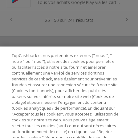
Tous vos achats GooglePlay via les cartes cadeaux Startselect pour économiser un maximum sur vos achats - Trouvez votre bonheur parmi des millions...
26 - 50 sur 241 résultats
TopCashback et nos partenaires externes (" nous ", "
Besoin d'aide ?
notre " ou " nos "), utilisent des cookies pour permettre
ou faciliter l'accès à notre site, fournir et améliorer
Astuces pour économiser
continuellement une variété de services dont nos
services de cashback, mais également pour prévenir les
fraudes et assurer une connexion sécurisée à notre site
A propos de
(Cookies fonctionnels), pour afficher des publicités
basées sur vos intérêts sur notre site web (Cookies de
ciblage) et pour mesurer l'engagement du contenu
Contactez-nous
(Cookies analytiques / de performance). En cliquant sur
"Accepter tous les cookies", vous acceptez l'utilisation de
cookies sur notre site web. Vous pouvez également
Mentions légales
rejeter tous les cookies (sauf ceux qui sont nécessaires
au fonctionnement de ce site) en cliquant sur "Rejeter
tous les cookies". Vous pouvez contrôler le type de