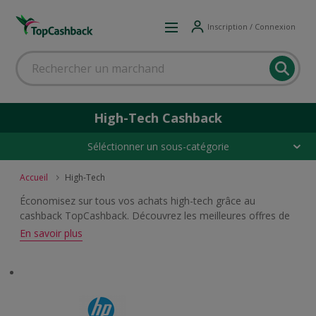
Inscription / Connexion
High-Tech Cashback
Séléctionner un sous-catégorie
Accueil
High-Tech
Économisez sur tous vos achats high-tech grâce au
cashback TopCashback. Découvrez les meilleures offres de
cashback sur les smartphones, les tablettes, les ordinateurs,
En savoir plus
les télévisions, les appareils photo, les logiciels, les antivirus,
les hébergements web et les accessoires informatiques et
audio. Faites des économies sur tous vos équipements
high-tech auprès de vos enseignes préférées.