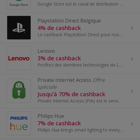
Google Store est le canal de distribution de Google Hardware qui occupe une position unique pour entretenir une relation directe avec chaque client...
Playstation Direct Belgique
4% de cashback
Le cashback Playstation Direct pour nos membres en Belgique. PlayStation Direct est le site en ligne officiel de Sony dédié à la vente de produi...
Lenovo
3% de cashback
Profitez des dernières technologies de Lenovo et gagnez du cashback grâce à ces offres très intéressantes. Lenovo est l'une des principales...
Private Internet Access
Offre
spéciale
Jusqu'à 70% de cashback
Private Internet Access (PIA) est le service VPN open source le plus puissant au monde. Nous vous protégeons en ligne - ainsi que vos données perso...
Philips Hue
7% de cashback
Philips Hue brings smart lighting to everyday homes, allowing anyone to create special moments and automate with light.