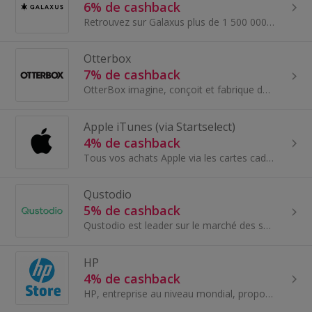
6% de cashback
Retrouvez sur Galaxus plus de 1 500 000 produits de qualité de grandes marques à des prix toujours bas.
Otterbox
7% de cashback
OtterBox imagine, conçoit et fabrique des produits extraordinaires qui facilitent vos déplacements et protègent ce qui compte le plus. Ils permettent
Apple iTunes (via Startselect)
4% de cashback
Tous vos achats Apple via les cartes cadeaux Startselect pour économiser un maximum sur vos acha....
Qustodio
5% de cashback
Qustodio est leader sur le marché des solutions de sécurité Internet pour les familles.
HP
4% de cashback
HP, entreprise au niveau mondial, propose des solutions technologiques destinées au grand public, aux collectivités publiques et aux entreprises.