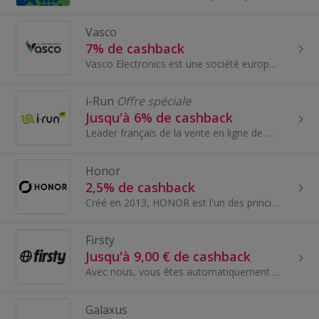
Vasco
7% de cashback
Vasco Electronics est une société européenne leader mondial dans le marché des traducteurs électroniques. Nous concevons et fabriquons nous même le...
i-Run
Offre spéciale
Jusqu'à 6% de cashback
Leader français de la vente en ligne de matériel de running, i-Run.fr bénéficie d'une notoriété inégalée auprès des runners.
Honor
2,5% de cashback
Créé en 2013, HONOR est l'un des principaux fournisseurs mondiaux d'appareils intelligents...
Firsty
Jusqu'à 9,00 € de cashback
Avec nous, vous êtes automatiquement connecté à tous les fournisseurs de la planète. Un monde, une connexion. Parce que si vous nous demandez, la c...
Galaxus