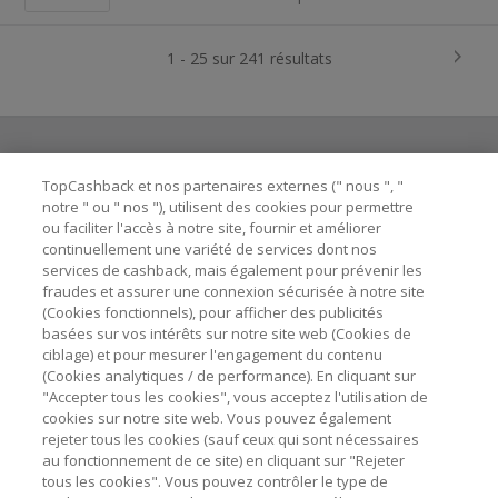
1 - 25 sur 241 résultats
TopCashback et nos partenaires externes (" nous ", "
Besoin d'aide ?
notre " ou " nos "), utilisent des cookies pour permettre
ou faciliter l'accès à notre site, fournir et améliorer
Astuces pour économiser
continuellement une variété de services dont nos
services de cashback, mais également pour prévenir les
fraudes et assurer une connexion sécurisée à notre site
A propos de
(Cookies fonctionnels), pour afficher des publicités
basées sur vos intérêts sur notre site web (Cookies de
ciblage) et pour mesurer l'engagement du contenu
Contactez-nous
(Cookies analytiques / de performance). En cliquant sur
"Accepter tous les cookies", vous acceptez l'utilisation de
cookies sur notre site web. Vous pouvez également
Mentions légales
rejeter tous les cookies (sauf ceux qui sont nécessaires
au fonctionnement de ce site) en cliquant sur "Rejeter
tous les cookies". Vous pouvez contrôler le type de