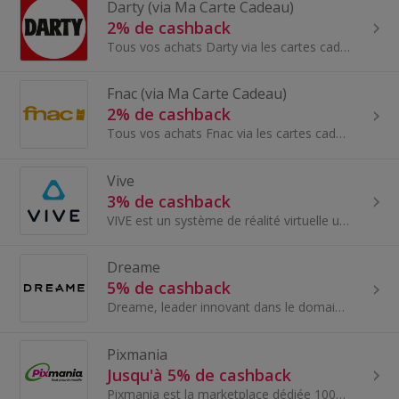
Darty (via Ma Carte Cadeau)
2% de cashback
Tous vos achats Darty via les cartes cadeaux Ma Carte Cadeau pour économiser un maximum sur vos achats en ligne comme en magasin - Électroménager...
Fnac (via Ma Carte Cadeau)
2% de cashback
Tous vos achats Fnac via les cartes cadeaux Ma Carte Cadeau pour économiser un maximum sur vos achats en ligne comme en magasin - articles électron...
Vive
3% de cashback
VIVE est un système de réalité virtuelle unique en son genre. Laissez-vous surprendre visuellement, physiquement et émotionnellement par de nouveaux m
Dreame
5% de cashback
Dreame, leader innovant dans le domaine des technologies intelligentes pour l'entretien ménager, propose une gamme de produits hautement performant...
Pixmania
Jusqu'à 5% de cashback
Pixmania est la marketplace dédiée 100% au Mobile neuf et reconditionné et tout ce qui l'entoure (coques, verres de protection, son...)...