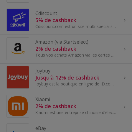
Cdiscount
5% de cashback
Cdiscount.com est un site multi-spécialiste qui propose des rémunérations adaptées par univers de vente mais également basé sur le volume des vente...
Amazon (via Startselect)
2% de cashback
Tous vos achats Amazon via les cartes cadeaux Startselect pour économiser un maximum sur vos achats - des derniers gadgets électroniques à la mode...
Joybuy
Jusqu'à 12% de cashback
Joybuy est la boutique en ligne de JD.com en Europe. Elle propose des marques haut de gamme, livrées depuis ses propres entrepôts jusqu'au domicile...
Xiaomi
2% de cashback
Xiaomi est une entreprise chinoise d'électronique et d'informatique leader dans la vente de smartphones.
eBay