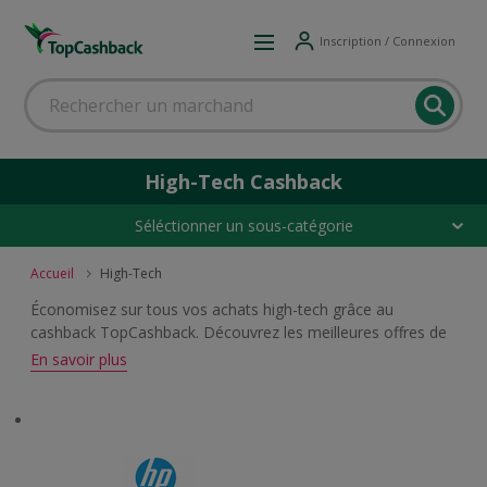
Inscription / Connexion
High-Tech Cashback
Séléctionner un sous-catégorie
Accueil
High-Tech
Économisez sur tous vos achats high-tech grâce au
cashback TopCashback. Découvrez les meilleures offres de
cashback sur les smartphones, les tablettes, les ordinateurs,
En savoir plus
les télévisions, les appareils photo, les logiciels, les antivirus,
les hébergements web et les accessoires informatiques et
audio. Faites des économies sur tous vos équipements
high-tech auprès de vos enseignes préférées.