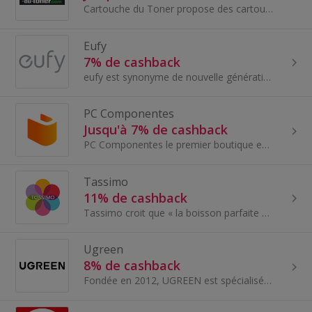
Cartouche du Toner propose des cartouches et des toners d’imprimantes de qualité à des prix très serrés.
Eufy
7% de cashback
eufy est synonyme de nouvelle génération d'appareils avancés qui embellissent votre maison intelligente.
PC Componentes
Jusqu'à 7% de cashback
PC Componentes le premier boutique en ligne technologique, basé sur la confiance, l'expérience d'achat et la connaissance du secteur technologique...
Tassimo
11% de cashback
Tassimo croit que « la boisson parfaite peut mener à la journée parfaite ». Cet état d'esprit se reflète dans leur vaste gamme de produits...
Ugreen
8% de cashback
Fondée en 2012, UGREEN est spécialisée dans la fourniture de solutions numériques pour les consommateurs du monde entier. Son offre s'étend des app...