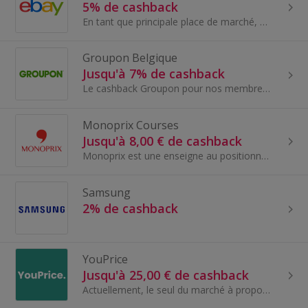
5% de cashback
En tant que principale place de marché, eBay répond ainsi aux quatre tendances actuelles : un commerce mobile, local, social et digital...
Groupon Belgique
Jusqu'à 7% de cashback
Le cashback Groupon pour nos membres en Belgique. Groupon est le site idéal pour trouver des offres exceptionnelles et des deals autour de chez...
Monoprix Courses
Jusqu'à 8,00 € de cashback
Monoprix est une enseigne au positionnement unique, qui cultive la différenciation dans tous les univers. L’enseigne se montre particulièrement att...
Samsung
2% de cashback
YouPrice
Jusqu'à 25,00 € de cashback
Actuellement, le seul du marché à proposer aux utilisateurs le réseau ORANGE et SFR, YouPrice. propose une offre UNIQUE en partenariat avec les deu...