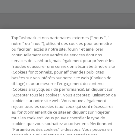
Chaque marchand définit ses propres critères pour les
offres "nouveau client". La création d'un compte ou la
passation de votre première commande via TopCashback
ne garantit pas votre éligibilité.
Besoin d'aide ?
La validité et le montant du cashback sont calculés par les
TopCashback et nos partenaires externes (" nous ", "
marchands sur le montant hors TVA/taxes et hors frais de
notre " ou " nos "), utilisent des cookies pour permettre
ou faciliter l'accès à notre site, fournir et améliorer
livraison/d’emballage/de service.
Astuces pour économiser
continuellement une variété de services dont nos
L'utilisation de plugins tels que Honey, AdBlock, uBlock, Pi-
services de cashback, mais également pour prévenir les
hole et VPN peut bloquer le suivi de votre commande.
fraudes et assurer une connexion sécurisée à notre site
A propos de
(Cookies fonctionnels), pour afficher des publicités
Pour chaque nouvelle transaction, il faut revenir sur
basées sur vos intérêts sur notre site web (Cookies de
TopCashback et cliquer sur le bouton rose de cashback
Contactez-nous
ciblage) et pour mesurer l'engagement du contenu
pour accéder au site marchand et faire votre achat.
(Cookies analytiques / de performance). En cliquant sur
Assurez-vous que le lien TopCashback est le dernier lien
"Accepter tous les cookies", vous acceptez l'utilisation de
Mentions légales
utilisé pour visiter le site marchand avant de finaliser votre
cookies sur notre site web. Vous pouvez également
achat.
rejeter tous les cookies (sauf ceux qui sont nécessaires
au fonctionnement de ce site) en cliquant sur "Rejeter
Tout compte impliqué dans des commandes ou activités
tous les cookies". Vous pouvez contrôler le type de
frauduleuses pour manipuler le système de cashback sera
cookies que vous souhaitez autoriser en sélectionnant
clôturé et leur cashback confisqué.
"Paramètres des cookies" ci-dessous. Vous pouvez en
Nos sites
UK
US
CN
JP
DE
AU
IT
ES