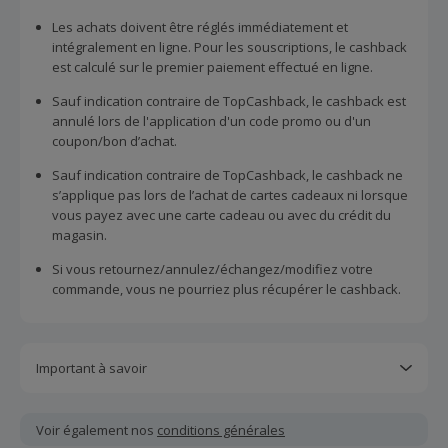
Les achats doivent être réglés immédiatement et
intégralement en ligne. Pour les souscriptions, le cashback
est calculé sur le premier paiement effectué en ligne.
Sauf indication contraire de TopCashback, le cashback est
annulé lors de l'application d'un code promo ou d'un
coupon/bon d’achat.
Sauf indication contraire de TopCashback, le cashback ne
s’applique pas lors de l’achat de cartes cadeaux ni lorsque
vous payez avec une carte cadeau ou avec du crédit du
magasin.
Si vous retournez/annulez/échangez/modifiez votre
commande, vous ne pourriez plus récupérer le cashback.
Important à savoir
Toutes les demandes concernant du cashback manquant
ou non reçu doivent être soumises au plus tard dans les
Voir également nos
conditions générales
100 jours qui suivent la date d'achat.