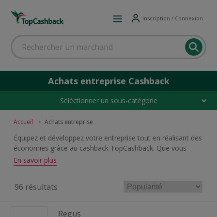
Inscription / Connexion
Achats entreprise Cashback
Séléctionner un sous-catégorie
Accueil
Achats entreprise
Équipez et développez votre entreprise tout en réalisant des
économies grâce au cashback TopCashback. Que vous
soyez entrepreneur, indépendant, PME ou grande
En savoir plus
entreprise, retrouvez des offres de cashback sur vos achats
de matériel de bureau, équipements professionnels,
96 résultats
logiciels, solutions de paiement, fournitures, restauration,
mobilier, et bien plus encore.
Regus