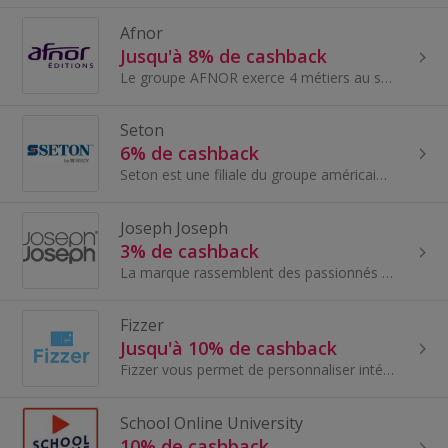
Afnor
Jusqu'à 8% de cashback
Le groupe AFNOR exerce 4 métiers au service des entreprises : La normalisation : élaboration de normes et autres documents de référence L'éditio...
Seton
6% de cashback
Seton est une filiale du groupe américain Brady Corporation spécialisée dans la fabrication et distribution aux entreprises de produits de sécurité...
Joseph Joseph
3% de cashback
La marque rassemblent des passionnés par la conception de solutions qui fonctionnent parfaitement et durent longtemps. Qu'il s'agisse de préparer...
Fizzer
Jusqu'à 10% de cashback
Fizzer vous permet de personnaliser intégralement votre cartes postales, faire-part et album photo en quelques clics quelle que soit l’occasion.
School Online University
10% de cashback