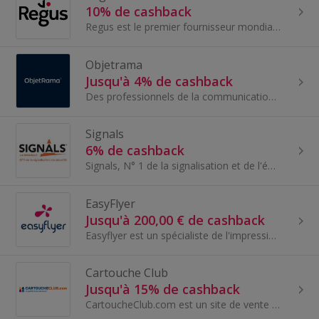
10% de cashback
Regus est le premier fournisseur mondial d'espaces de travail. L'entreprise a mis en place un réseau inégalé de bureaux, d'espaces de coworking et...
Objetrama
Jusqu'à 4% de cashback
Des professionnels de la communication par l'objet et de la vente par correspondance aux entreprises, administrations et associations. Jusqu'à prés...
Signals
6% de cashback
Signals, N° 1 de la signalisation et de l'équipement de sécurité vous fait bénéficier de 30 000 produits et de son savoir-faire en fabrication sur-...
EasyFlyer
Jusqu'à 200,00 € de cashback
Easyflyer est un spécialiste de l'impression en ligne qui existe depuis 2009 à Orléans. Easyflyer fournit des supports de communication pour tous l...
Cartouche Club
Jusqu'à 15% de cashback
CartoucheClub.com est un site de vente de consommables pour imprimantes (cartouche, toner et ruban) de marque constructeurs et compatibl...