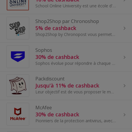
School Online University est une école d'enseignement en ligne d’excellence qui offre des programmes de formation de haute qualité à des étudiants du
Shop2Shop par Chronoshop
5% de cashback
Shop2Shop by Chronopost vous permet d'envoyer simplement vos colis d’un relais à un autre sous 2 à 4 jours avec une démarche 100% en ligne effectua...
Sophos
30% de cashback
Sophos évolue pour répondre à chaque nouveau défi, protégeant près de 400000 organisations de toutes tailles dans plus de 150 pays contre les cyber...
Packdiscount
Jusqu'à 11% de cashback
Leur objectif est de vous proposer le moyen le plus économique d'acheter vos produits d'emballage (caisses cartons, boîtes postales, rubans adhésif...
McAfee
30% de cashback
Pionniers de la protection antivirus, avec plus de 30 ans de leadership dans l'industrie et protégeant plus de 500 000 000 de clients dans le monde !