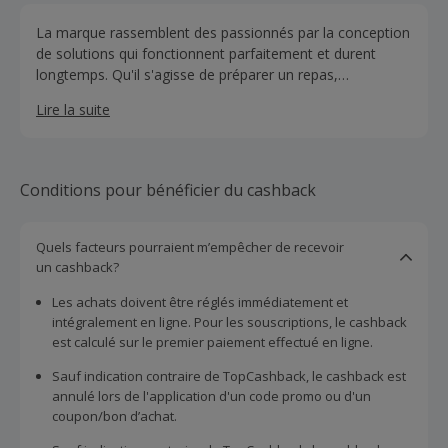
La marque rassemblent des passionnés par la conception
de solutions qui fonctionnent parfaitement et durent
longtemps. Qu'il s'agisse de préparer un repas,
d'organiser la cuisine, de faire la lessive ou de traiter les
Lire la suite
déchets, chaque produit est conçu pour faciliter la vie
quotidienne.
Conditions pour bénéficier du cashback
Quels facteurs pourraient m’empêcher de recevoir
un cashback?
Les achats doivent être réglés immédiatement et
intégralement en ligne. Pour les souscriptions, le cashback
est calculé sur le premier paiement effectué en ligne.
Sauf indication contraire de TopCashback, le cashback est
annulé lors de l'application d'un code promo ou d'un
coupon/bon d’achat.