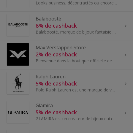
Looks business, décontractés ou encore habillés, la boutique en ligne HUGO BOSS propose une sélection d’articles tendance et tous les must-have de...
Balaboosté
8% de cashback
Balaboosté, marque de bijoux fantaisie et accessoires, propose depuis plus de 30 ans des collections de bijoux à prix doux pour toutes les femmes e...
Max Verstappen Store
2% de cashback
Bienvenue dans la boutique officielle de Max Verstappen. Entrez. À fond les gaz. Soutenez le quadruple champion du mon...
Ralph Lauren
5% de cashback
Polo Ralph Lauren est une marque de vêtements américaine haut de gamme fondée par Ralph Lauren en 1967.
Glamira
5% de cashback
GLAMIRA est un créateur de bijoux qui cherche à fabriquer des modèles élaborés à la main procurant de la liberté et de la personnalisation.