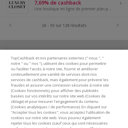
7,69% de cashback
Une boutique en ligne de premier plan pour l’achat et la vente d’articles neufs et d’occasion de luxe tels que sacs à main, vêtements, montres et b...
26 - 50 sur 128 résultats
TopCashback et nos partenaires externes (" nous ", "
Besoin d'aide ?
notre " ou " nos "), utilisent des cookies pour permettre
ou faciliter l'accès à notre site, fournir et améliorer
Astuces pour économiser
continuellement une variété de services dont nos
services de cashback, mais également pour prévenir les
fraudes et assurer une connexion sécurisée à notre site
A propos de
(Cookies fonctionnels), pour afficher des publicités
basées sur vos intérêts sur notre site web (Cookies de
ciblage) et pour mesurer l'engagement du contenu
Contactez-nous
(Cookies analytiques / de performance). En cliquant sur
"Accepter tous les cookies", vous acceptez l'utilisation de
cookies sur notre site web. Vous pouvez également
Mentions légales
rejeter tous les cookies (sauf ceux qui sont nécessaires