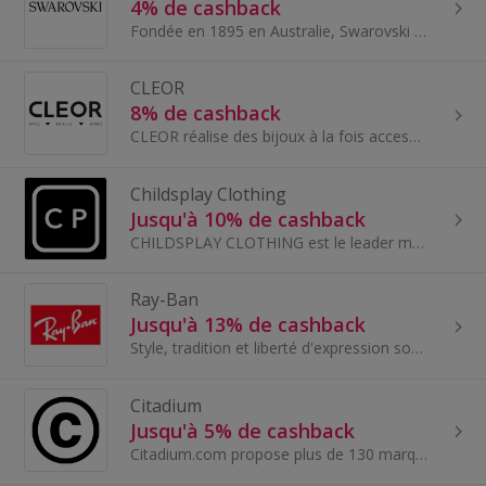
4% de cashback
Fondée en 1895 en Australie, Swarovski design, produit et commercialise ses bijoux et accessoires en cristal taillé dans le monde entier.
CLEOR
8% de cashback
CLEOR réalise des bijoux à la fois accessibles et précieux qui seront les accessoires de mode parfait pour agrémenter vos tenues.
Childsplay Clothing
Jusqu'à 10% de cashback
CHILDSPLAY CLOTHING est le leader mondial de la vente au détail de vêtements de créateurs pour enfants. Sa mission est d'offrir une sélection inéga...
Ray-Ban
Jusqu'à 13% de cashback
Style, tradition et liberté d'expression sont les valeurs clés de Ray-Ban, leader mondial incontesté des lunettes de soleil depuis des générations.
Citadium
Jusqu'à 5% de cashback
Citadium.com propose plus de 130 marques de mode street et urbaine, des plus connues au plus pointues.