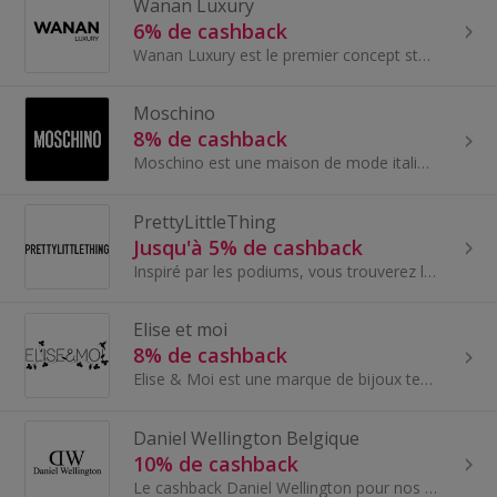
Wanan Luxury
6% de cashback
Wanan Luxury est le premier concept store de luxe en ligne né de la volonté d'innover, de révolutionner et de redéfinir le sens du luxe.
Moschino
8% de cashback
Moschino est une maison de mode italienne de luxe, spécialisée dans les accessoires en cuir, chaussures, bagages et parfums. Moschino possède plusi...
PrettyLittleThing
Jusqu'à 5% de cashback
Inspiré par les podiums, vous trouverez les pièces des look tendances chez Pretty Little Thing.
Elise et moi
8% de cashback
Elise & Moi est une marque de bijoux tendance qui plait à un public féminin de 24 à 54 ans.
Daniel Wellington Belgique
10% de cashback
Le cashback Daniel Wellington pour nos membres en Belgique. Chez Daniel Wellington, il y a une montre pour chacun, grâce à une gamme complète de...