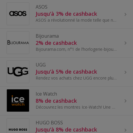
ASOS
Jusqu'à 3% de cashback
ASOS a révolutionné la mode telle que nous la connaissons.
Bijourama
2% de cashback
Bijourama.com, n°1 de l’horlogerie-bijouterie sur internet depuis plus de 10 ans, vous propose une sélection large et minutieuse de montres et bijoux.
UGG
Jusqu'à 5% de cashback
Rendez vos achats chez UGG encore plus avantageux grâce à TopCashback !
Ice Watch
8% de cashback
Découvrez les montres Ice-Watch! Une marque belge au succès planétaire grâce à son concept unique et ses modèles colorés continuellement revisités.
HUGO BOSS
Jusqu'à 8% de cashback