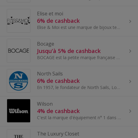
Elise et moi
6% de cashback
Elise & Moi est une marque de bijoux tendance qui plait à un public féminin de 24 à 54 ans.
Bocage
Jusqu'à 5% de cashback
BOCAGE est la petite marque française de chaussures pour homme et pour femme, de mode et de qualité. Bocage met toute son expertise de chausseur en...
North Sails
6% de cashback
En 1957, le fondateur de North Sails, Lowell North, s’est lancé dans la fabrication des voiles de course les meilleures et les plus rapides que le...
Wilson
4% de cashback
C'est la marque d'équipement n° 1 dans plus de sports que toute autre marque. Depuis 1914, la famille de marques Wilson équipe les athlètes profess...
The Luxury Closet