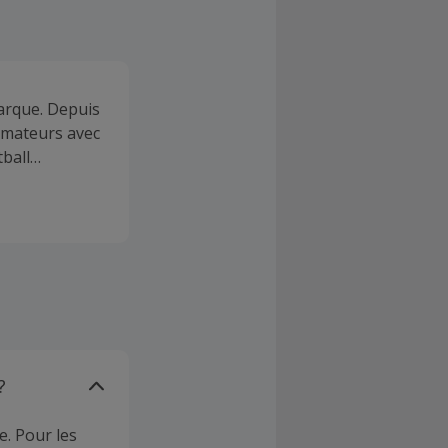
arque. Depuis
 amateurs avec
tball
?
e. Pour les