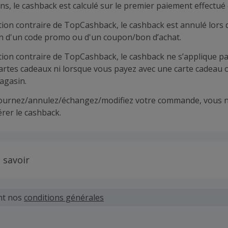
ns, le cashback est calculé sur le premier paiement effectué 
tion contraire de TopCashback, le cashback est annulé lors 
ion d'un code promo ou d'un coupon/bon d’achat.
tion contraire de TopCashback, le cashback ne s’applique pa
cartes cadeaux ni lorsque vous payez avec une carte cadeau 
agasin.
tournez/annulez/échangez/modifiez votre commande, vous n
rer le cashback.
 savoir
 demandes concernant du cashback manquant ou non reçu d
 plus tard dans les 100 jours qui suivent la date d'achat.
nt nos
conditions générales
hand définit ses propres critères pour les offres "nouveau 