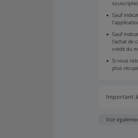
souscriptio
Sauf indica
l'applicat
Sauf indica
l’achat de 
crédit du m
Si vous re
plus récupé
Important à
Toutes les
soumises au
Voir égaleme
Chaque marc