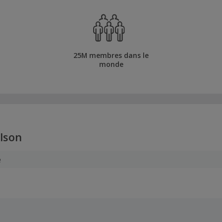
25M membres dans le
monde
lson
e