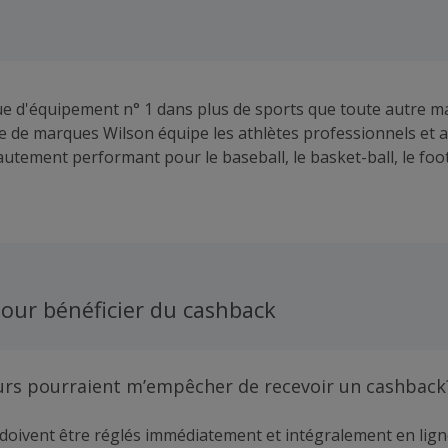
ue d'équipement n° 1 dans plus de sports que toute autre m
lle de marques Wilson équipe les athlètes professionnels et
autement performant pour le baseball, le basket-ball, le foo
tennis, le golf et bien d'autres sports.
our bénéficier du cashback
urs pourraient m’empêcher de recevoir un cashback
doivent être réglés immédiatement et intégralement en lign