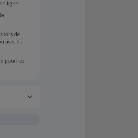
en ligne.
de
s lors de
ou avec du
e pourriez
oivent être
client". La