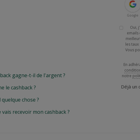
Google
Oui, 
emails 
meilleur
les tau
Vous po
En adhér
conditio
k gagne-t-il de l'argent ?
notre
poli
Déjà un
e le cashback ?
l quelque chose ?
e vais recevoir mon cashback ?