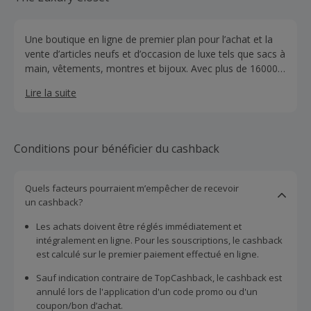
Une boutique en ligne de premier plan pour l’achat et la
vente d’articles neufs et d’occasion de luxe tels que sacs à
main, vêtements, montres et bijoux. Avec plus de 16000
pièces uniques dans leur sélection, ils proposent des
Lire la suite
marques haut de gamme telles que Louis Vuitton, Chanel,
Van Cleef et Arpels, Cartier, Rolex, etc. Ils acceptent les
articles et livrent à l’échelle mondiale.
Conditions pour bénéficier du cashback
Quels facteurs pourraient m’empêcher de recevoir
un cashback?
Les achats doivent être réglés immédiatement et
intégralement en ligne. Pour les souscriptions, le cashback
est calculé sur le premier paiement effectué en ligne.
Sauf indication contraire de TopCashback, le cashback est
annulé lors de l'application d'un code promo ou d'un
coupon/bon d’achat.