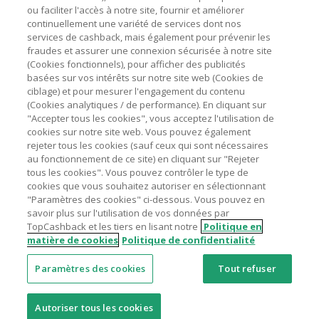
ou faciliter l'accès à notre site, fournir et améliorer
livraison/d’emballage/de service.
Astuces pour économiser
continuellement une variété de services dont nos
L'utilisation de plugins tels que Honey, AdBlock, uBlock, Pi-
services de cashback, mais également pour prévenir les
hole et VPN peut bloquer le suivi de votre commande.
fraudes et assurer une connexion sécurisée à notre site
A propos de
(Cookies fonctionnels), pour afficher des publicités
Pour chaque nouvelle transaction, il faut revenir sur
basées sur vos intérêts sur notre site web (Cookies de
TopCashback et cliquer sur le bouton rose de cashback
Contactez-nous
ciblage) et pour mesurer l'engagement du contenu
pour accéder au site marchand et faire votre achat.
(Cookies analytiques / de performance). En cliquant sur
Assurez-vous que le lien TopCashback est le dernier lien
"Accepter tous les cookies", vous acceptez l'utilisation de
Mentions légales
utilisé pour visiter le site marchand avant de finaliser votre
cookies sur notre site web. Vous pouvez également
achat.
rejeter tous les cookies (sauf ceux qui sont nécessaires
au fonctionnement de ce site) en cliquant sur "Rejeter
Tout compte impliqué dans des commandes ou activités
tous les cookies". Vous pouvez contrôler le type de
frauduleuses pour manipuler le système de cashback sera
cookies que vous souhaitez autoriser en sélectionnant
clôturé et leur cashback confisqué.
"Paramètres des cookies" ci-dessous. Vous pouvez en
Nos sites
UK
US
CN
JP
DE
AU
IT
ES
savoir plus sur l'utilisation de vos données par
TopCashback et les tiers en lisant notre
Politique en
matière de cookies
Politique de confidentialité
Paramètres des cookies
Tout refuser
© 2005 - 2026 TopCashback Group Limited
Autoriser tous les cookies