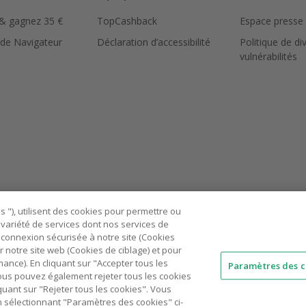
 & gagnez 35 €
TopCashback
Espace presse
 de Navigateur
Déclaration d’accessibilité
Politique de di
vulnérabilités
 "), utilisent des cookies pour permettre ou
ne variété de services dont nos services de
connexion sécurisée à notre site (Cookies
r notre site web (Cookies de ciblage) et pour
nce). En cliquant sur "Accepter tous les
Paramètres des c
 Vous pouvez également rejeter tous les cookies
AU
IT
ES
quant sur "Rejeter tous les cookies". Vous
n sélectionnant "Paramètres des cookies" ci-