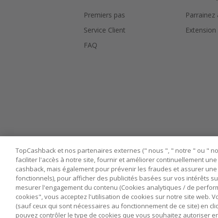
Premiers pas
Parrainez
Service Client
Extension
FAQ
TopCashback et nos partenaires externes (" nous ", " notre " ou " nos
faciliter l'accès à notre site, fournir et améliorer continuellement u
cashback, mais également pour prévenir les fraudes et assurer une 
fonctionnels), pour afficher des publicités basées sur vos intérêts su
mesurer l'engagement du contenu (Cookies analytiques / de performa
cookies", vous acceptez l'utilisation de cookies sur notre site web.
Nos sites
UK
US
CN
JP
DE
(sauf ceux qui sont nécessaires au fonctionnement de ce site) en cli
pouvez contrôler le type de cookies que vous souhaitez autoriser e