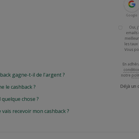
Google
Oui, 
emails 
meilleur
les tau
Vous po
En adhér
conditio
k gagne-t-il de l'argent ?
notre
poli
Déjà un
e le cashback ?
l quelque chose ?
e vais recevoir mon cashback ?