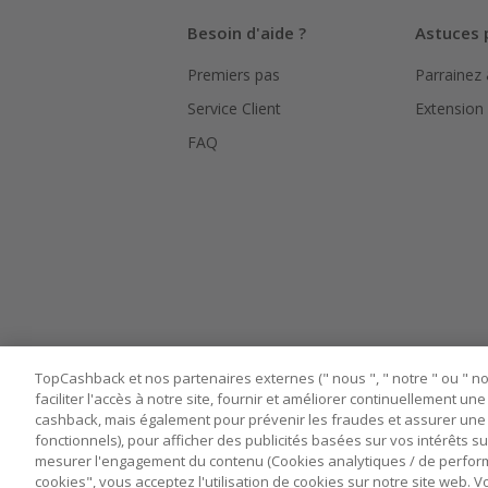
Besoin d'aide ?
Astuces 
Premiers pas
Parrainez
Service Client
Extension
FAQ
TopCashback et nos partenaires externes (" nous ", " notre " ou " nos
faciliter l'accès à notre site, fournir et améliorer continuellement u
cashback, mais également pour prévenir les fraudes et assurer une 
fonctionnels), pour afficher des publicités basées sur vos intérêts su
mesurer l'engagement du contenu (Cookies analytiques / de performa
cookies", vous acceptez l'utilisation de cookies sur notre site web.
Nos sites
UK
US
CN
JP
DE