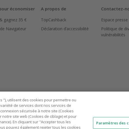
pour économiser
A propos de
Contactez-n
 & gagnez 35 €
TopCashback
Espace presse
 de Navigateur
Déclaration d’accessibilité
Politique de di
vulnérabilités
 "), utilisent des cookies pour permettre ou
ne variété de services dont nos services de
connexion sécurisée à notre site (Cookies
r notre site web (Cookies de ciblage) et pour
nce). En cliquant sur "Accepter tous les
Paramètres des c
 Vous pouvez également rejeter tous les cookies
AU
IT
ES