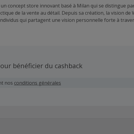
un concept store innovant basé à Milan qui se distingue pa
tique de la vente au détail. Depuis sa création, la vision de
 individus qui partagent une vision personnelle forte à traver
art, de la mode et de la musique par le biais de la curation et
e vêtements et accessoires qui se trouvent au carrefour desf
les vêtements d’activités avec le prisme de la culture des jeun
our bénéficier du cashback
nt nos
conditions générales