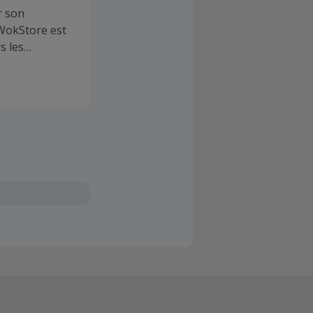
r son
 WokStore est
s les
 de la
in, la
es.