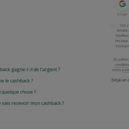
Google
Oui, 
emails 
meilleur
les tau
Vous po
En adhér
conditio
k gagne-t-il de l'argent ?
notre
poli
Déjà un
e le cashback ?
l quelque chose ?
e vais recevoir mon cashback ?