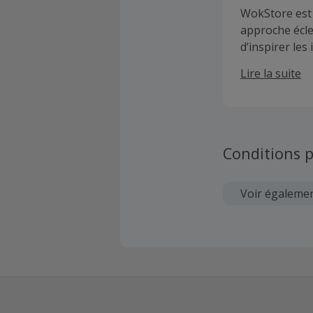
WokStore est 
approche éclec
d’inspirer les
domaines de l’
Lire la suite
proposition d
durabilité et 
Conditions p
Voir égaleme