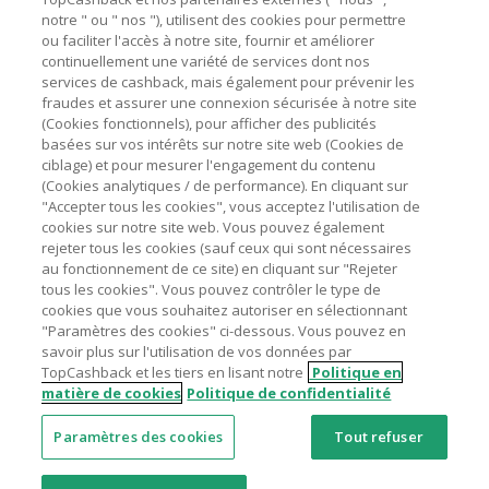
marchands sur le montant hors TVA/taxes et hors frais de
notre " ou " nos "), utilisent des cookies pour permettre
ou faciliter l'accès à notre site, fournir et améliorer
livraison/d’emballage/de service.
Astuces pour économiser
continuellement une variété de services dont nos
L'utilisation de plugins tels que Honey, AdBlock, uBlock, Pi-
services de cashback, mais également pour prévenir les
hole et VPN peut bloquer le suivi de votre commande.
fraudes et assurer une connexion sécurisée à notre site
A propos de
(Cookies fonctionnels), pour afficher des publicités
Pour chaque nouvelle transaction, il faut revenir sur
basées sur vos intérêts sur notre site web (Cookies de
TopCashback et cliquer sur le bouton rose de cashback
Contactez-nous
ciblage) et pour mesurer l'engagement du contenu
pour accéder au site marchand et faire votre achat.
(Cookies analytiques / de performance). En cliquant sur
Assurez-vous que le lien TopCashback est le dernier lien
"Accepter tous les cookies", vous acceptez l'utilisation de
Mentions légales
utilisé pour visiter le site marchand avant de finaliser votre
cookies sur notre site web. Vous pouvez également
achat.
rejeter tous les cookies (sauf ceux qui sont nécessaires
au fonctionnement de ce site) en cliquant sur "Rejeter
Tout compte impliqué dans des commandes ou activités
tous les cookies". Vous pouvez contrôler le type de
frauduleuses pour manipuler le système de cashback sera
cookies que vous souhaitez autoriser en sélectionnant
clôturé et leur cashback confisqué.
"Paramètres des cookies" ci-dessous. Vous pouvez en
Nos sites
UK
US
CN
JP
DE
AU
IT
ES
savoir plus sur l'utilisation de vos données par
TopCashback et les tiers en lisant notre
Politique en
matière de cookies
Politique de confidentialité
Paramètres des cookies
Tout refuser
© 2005 - 2026 TopCashback Group Limited