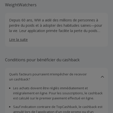
WeightWatchers
Depuis 60 ans, WW a aidé des millions de personnes à
perdre du poids et à adopter des habitudes saines—pour
la vie. Leur application primée facilite la perte du poids
que vous voulez, sans renoncer aux aliments que vous
Lire la suite
aimez. Rejoignez sans jugement, un soutien total et une
communauté qui se soucie.
Conditions pour bénéficier du cashback
Quels facteurs pourraient m’empêcher de recevoir
un cashback?
Les achats doivent être réglés immédiatement et
intégralement en ligne. Pour les souscriptions, le cashback
est calculé sur le premier paiement effectué en ligne.
Sauf indication contraire de TopCashback, le cashback est
annulé lors de l'application d'un code promo ou d'un