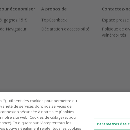
pour économiser
A propos de
Contactez-n
 & gagnez 15 €
TopCashback
Espace presse
 de Navigateur
Déclaration d’accessibilité
Politique de di
vulnérabilités
 "), utilisent des cookies pour permettre ou
ne variété de services dont nos services de
connexion sécurisée à notre site (Cookies
r notre site web (Cookies de ciblage) et pour
nce). En cliquant sur "Accepter tous les
Paramètres des c
 Vous pouvez également rejeter tous les cookies
AU
IT
ES