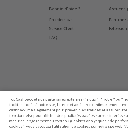
Besoin d'aide ?
Astuces 
Premiers pas
Parrainez
Service Client
Extension
FAQ
TopCashback et nos partenaires externes (" nous ", " notre " ou " nos
faciliter l'accès à notre site, fournir et améliorer continuellement u
cashback, mais également pour prévenir les fraudes et assurer une 
fonctionnels), pour afficher des publicités basées sur vos intérêts su
mesurer l'engagement du contenu (Cookies analytiques / de performa
cookies", vous acceptez l'utilisation de cookies sur notre site web.
Nos sites
UK
US
CN
JP
DE