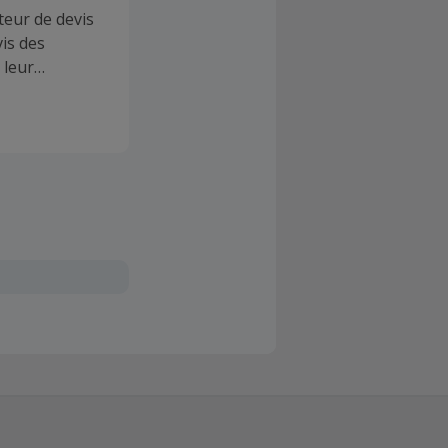
teur de devis
is des
 leur