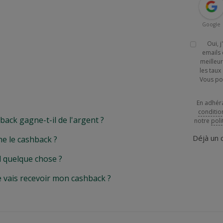
Google
Oui, 
emails 
meilleur
les tau
Vous po
En adhér
conditio
k gagne-t-il de l'argent ?
notre
poli
Déjà un
e le cashback ?
l quelque chose ?
e vais recevoir mon cashback ?