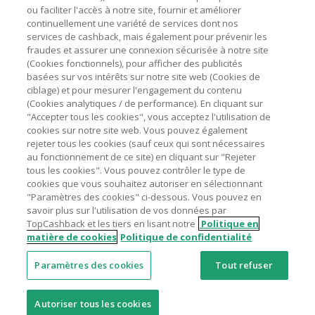
ou faciliter l'accès à notre site, fournir et améliorer
livraison/d’emballage/de service.
Astuces pour économiser
continuellement une variété de services dont nos
L'utilisation de plugins tels que Honey, AdBlock, uBlock, Pi-
services de cashback, mais également pour prévenir les
hole et VPN peut bloquer le suivi de votre commande.
fraudes et assurer une connexion sécurisée à notre site
A propos de
(Cookies fonctionnels), pour afficher des publicités
Pour chaque nouvelle transaction, il faut revenir sur
basées sur vos intérêts sur notre site web (Cookies de
TopCashback et cliquer sur le bouton rose de cashback
Contactez-nous
ciblage) et pour mesurer l'engagement du contenu
pour accéder au site marchand et faire votre achat.
(Cookies analytiques / de performance). En cliquant sur
Assurez-vous que le lien TopCashback est le dernier lien
"Accepter tous les cookies", vous acceptez l'utilisation de
Mentions légales
utilisé pour visiter le site marchand avant de finaliser votre
cookies sur notre site web. Vous pouvez également
achat.
rejeter tous les cookies (sauf ceux qui sont nécessaires
au fonctionnement de ce site) en cliquant sur "Rejeter
Tout compte impliqué dans des commandes ou activités
tous les cookies". Vous pouvez contrôler le type de
frauduleuses pour manipuler le système de cashback sera
cookies que vous souhaitez autoriser en sélectionnant
clôturé et leur cashback confisqué.
"Paramètres des cookies" ci-dessous. Vous pouvez en
Nos sites
UK
US
CN
JP
DE
AU
IT
ES
savoir plus sur l'utilisation de vos données par
TopCashback et les tiers en lisant notre
Politique en
matière de cookies
Politique de confidentialité
Paramètres des cookies
Tout refuser
© 2005 - 2026 TopCashback Group Limited
Autoriser tous les cookies