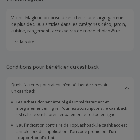
Vitrine Magique propose à ses clients une large gamme
de plus de 5.000 articles dans les catégories déco, jardin,
cuisine, rangement, accessoires de mode et bien-être.
Ces produis pratiques, astucieux et originaux sont
Lire la suite
toujours proposés à petit prix !
Conditions pour bénéficier du cashback
Quels facteurs pourraient m’empêcher de recevoir
un cashback?
Les achats doivent être réglés immédiatement et
intégralement en ligne. Pour les souscriptions, le cashback
est calculé sur le premier paiement effectué en ligne.
Sauf indication contraire de TopCashback, le cashback est
annulé lors de l'application d'un code promo ou d'un
coupon/bon d’achat.