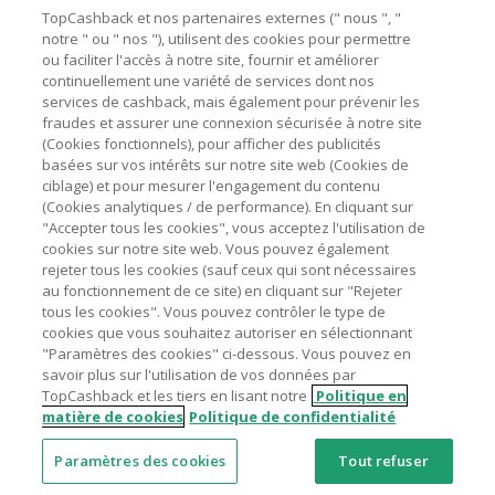
Besoin d'aide ?
La validité et le montant du cashback sont calculés par les
TopCashback et nos partenaires externes (" nous ", "
marchands sur le montant hors TVA/taxes et hors frais de
notre " ou " nos "), utilisent des cookies pour permettre
ou faciliter l'accès à notre site, fournir et améliorer
livraison/d’emballage/de service.
Astuces pour économiser
continuellement une variété de services dont nos
L'utilisation de plugins tels que Honey, AdBlock, uBlock, Pi-
services de cashback, mais également pour prévenir les
hole et VPN peut bloquer le suivi de votre commande.
fraudes et assurer une connexion sécurisée à notre site
A propos de
(Cookies fonctionnels), pour afficher des publicités
Pour chaque nouvelle transaction, il faut revenir sur
basées sur vos intérêts sur notre site web (Cookies de
TopCashback et cliquer sur le bouton rose de cashback
Contactez-nous
ciblage) et pour mesurer l'engagement du contenu
pour accéder au site marchand et faire votre achat.
(Cookies analytiques / de performance). En cliquant sur
Assurez-vous que le lien TopCashback est le dernier lien
"Accepter tous les cookies", vous acceptez l'utilisation de
Mentions légales
utilisé pour visiter le site marchand avant de finaliser votre
cookies sur notre site web. Vous pouvez également
achat.
rejeter tous les cookies (sauf ceux qui sont nécessaires
au fonctionnement de ce site) en cliquant sur "Rejeter
Tout compte impliqué dans des commandes ou activités
tous les cookies". Vous pouvez contrôler le type de
frauduleuses pour manipuler le système de cashback sera
cookies que vous souhaitez autoriser en sélectionnant
clôturé et leur cashback confisqué.
"Paramètres des cookies" ci-dessous. Vous pouvez en
Nos sites
UK
US
CN
JP
DE
AU
IT
ES
savoir plus sur l'utilisation de vos données par
TopCashback et les tiers en lisant notre
Politique en
matière de cookies
Politique de confidentialité
Paramètres des cookies
Tout refuser