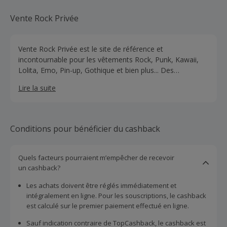
Vente Rock Privée
Vente Rock Privée est le site de référence et
incontournable pour les vêtements Rock, Punk, Kawaii,
Lolita, Emo, Pin-up, Gothique et bien plus... Des
nouveautés chaque semaine, toujours aux meilleurs prix.
Lire la suite
Des promotions chaque mois, des bons de réduction.
Conditions pour bénéficier du cashback
Quels facteurs pourraient m’empêcher de recevoir
un cashback?
Les achats doivent être réglés immédiatement et
intégralement en ligne. Pour les souscriptions, le cashback
est calculé sur le premier paiement effectué en ligne.
Sauf indication contraire de TopCashback, le cashback est