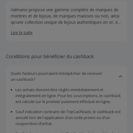
Valmano propose une gamme complète de marques de
montres et de bijoux, de marques maisons ou non, ainsi
qu'une collection unique de bijoux authentiques en or, en
argent et en diamants, à la fois fins et abordables,
Lire la suite
garantissent le plus haut niveau de satisfaction des
clients.
Conditions pour bénéficier du cashback
Quels facteurs pourraient m’empêcher de recevoir
un cashback?
Les achats doivent être réglés immédiatement et
intégralement en ligne. Pour les souscriptions, le cashback
est calculé sur le premier paiement effectué en ligne.
Sauf indication contraire de TopCashback, le cashback est
annulé lors de l'application d'un code promo ou d'un
coupon/bon d’achat.