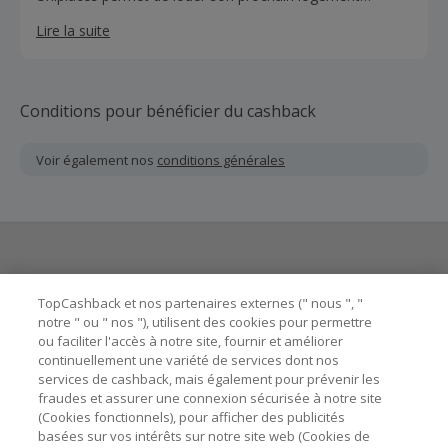
simplement, en quelques clics et en toute sécurité offrant
Lire la suite
ainsi une totale tranquillité d'esprit. Uniplaces croit que les
voyages forment la jeunesse et que la technologie peut
nous aider à façonner un monde sans frontières.
Conditions pour bénéficier du cashback
Voir également nos
conditions générales
Besoin d'aide ?
TopCashback et nos partenaires externes (" nous ", "
notre " ou " nos "), utilisent des cookies pour permettre
ou faciliter l'accès à notre site, fournir et améliorer
Astuces pour économiser
continuellement une variété de services dont nos
services de cashback, mais également pour prévenir les
fraudes et assurer une connexion sécurisée à notre site
A propos de
(Cookies fonctionnels), pour afficher des publicités
basées sur vos intérêts sur notre site web (Cookies de