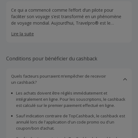
Ce qui a commencé comme l’effort d’un pilote pour
faciliter son voyage s’est transformé en un phénomène
de voyage mondial. Aujourd’hui, Travelpro® est le
summum de la commodité des voyages et s’engage à
Lire la suite
fabriquer des bagages qui incarnent la fiabilité,
l’innovation et un dévouement sans faille pour que
chaque aventure soit parfaite et sans stress.
Conditions pour bénéficier du cashback
Quels facteurs pourraient m’empêcher de recevoir
un cashback?
Les achats doivent être réglés immédiatement et
intégralement en ligne. Pour les souscriptions, le cashback
est calculé sur le premier paiement effectué en ligne.
Sauf indication contraire de TopCashback, le cashback est
annulé lors de l'application d'un code promo ou d'un
coupon/bon d’achat.