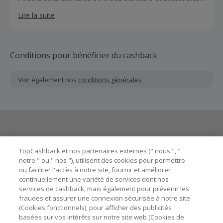
à tous.
Lire la suite
Conditions pour bénéficier du cashback
Voir également nos
conditions générales
Besoin d'aide ?
TopCashback et nos partenaires externes (" nous ", "
notre " ou " nos "), utilisent des cookies pour permettre
ou faciliter l'accès à notre site, fournir et améliorer
Astuces pour économiser
continuellement une variété de services dont nos
services de cashback, mais également pour prévenir les
fraudes et assurer une connexion sécurisée à notre site
A propos de
(Cookies fonctionnels), pour afficher des publicités
basées sur vos intérêts sur notre site web (Cookies de