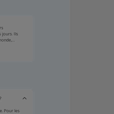
rs
jours. Ils
monde,
?
e. Pour les