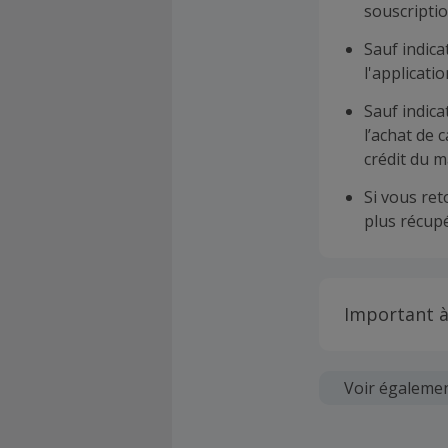
souscriptio
Sauf indica
l'applicat
Sauf indica
l’achat de 
crédit du m
Si vous re
plus récupé
Important à
Toutes les
soumises au
Voir égaleme
Chaque marc