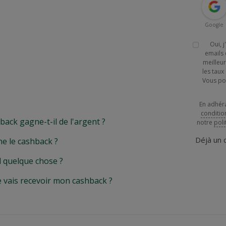
Google
Oui, 
emails 
meilleur
les tau
Vous po
En adhér
conditio
k gagne-t-il de l'argent ?
notre
poli
Déjà un
e le cashback ?
l quelque chose ?
e vais recevoir mon cashback ?