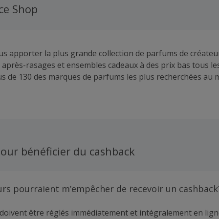
ce Shop
vous apporter la plus grande collection de parfums de créateu
 après-rasages et ensembles cadeaux à des prix bas tous les 
s de 130 des marques de parfums les plus recherchées au 
, Hugo Boss et Paco Rabanne. Plus de 212 magasins.
our bénéficier du cashback
urs pourraient m’empêcher de recevoir un cashback
doivent être réglés immédiatement et intégralement en lign