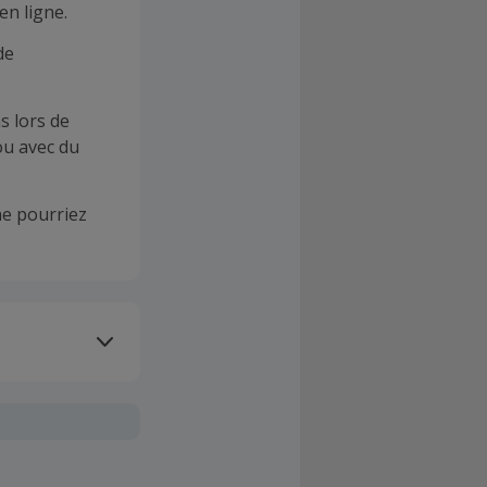
en ligne.
de
s lors de
ou avec du
e pourriez
oivent être
client". La