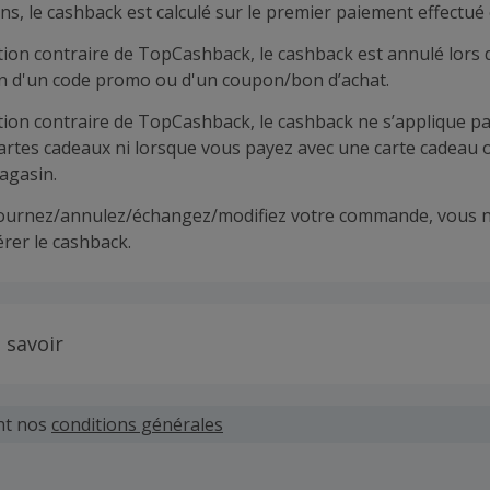
ns, le cashback est calculé sur le premier paiement effectué 
tion contraire de TopCashback, le cashback est annulé lors 
ion d'un code promo ou d'un coupon/bon d’achat.
tion contraire de TopCashback, le cashback ne s’applique pa
cartes cadeaux ni lorsque vous payez avec une carte cadeau 
agasin.
tournez/annulez/échangez/modifiez votre commande, vous n
rer le cashback.
 savoir
 demandes concernant du cashback manquant ou non reçu d
 plus tard dans les 100 jours qui suivent la date d'achat.
nt nos
conditions générales
hand définit ses propres critères pour les offres "nouveau 