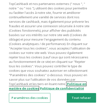
Besoin d'aide ?
La validité et le montant du cashback sont calculés par les
TopCashback et nos partenaires externes (" nous ", "
marchands sur le montant hors TVA/taxes et hors frais de
notre " ou " nos "), utilisent des cookies pour permettre
ou faciliter l'accès à notre site, fournir et améliorer
livraison/d’emballage/de service.
Astuces pour économiser
continuellement une variété de services dont nos
L'utilisation de plugins tels que Honey, AdBlock, uBlock, Pi-
services de cashback, mais également pour prévenir les
hole et VPN peut bloquer le suivi de votre commande.
fraudes et assurer une connexion sécurisée à notre site
A propos de
(Cookies fonctionnels), pour afficher des publicités
Pour chaque nouvelle transaction, il faut revenir sur
basées sur vos intérêts sur notre site web (Cookies de
TopCashback et cliquer sur le bouton rose de cashback
Contactez-nous
ciblage) et pour mesurer l'engagement du contenu
pour accéder au site marchand et faire votre achat.
(Cookies analytiques / de performance). En cliquant sur
Assurez-vous que le lien TopCashback est le dernier lien
"Accepter tous les cookies", vous acceptez l'utilisation de
Mentions légales
utilisé pour visiter le site marchand avant de finaliser votre
cookies sur notre site web. Vous pouvez également
achat.
rejeter tous les cookies (sauf ceux qui sont nécessaires
au fonctionnement de ce site) en cliquant sur "Rejeter
Tout compte impliqué dans des commandes ou activités
tous les cookies". Vous pouvez contrôler le type de
frauduleuses pour manipuler le système de cashback sera
cookies que vous souhaitez autoriser en sélectionnant
clôturé et leur cashback confisqué.
"Paramètres des cookies" ci-dessous. Vous pouvez en
Nos sites
UK
US
CN
JP
DE
AU
IT
ES
savoir plus sur l'utilisation de vos données par
TopCashback et les tiers en lisant notre
Politique en
matière de cookies
Politique de confidentialité
Paramètres des cookies
Tout refuser