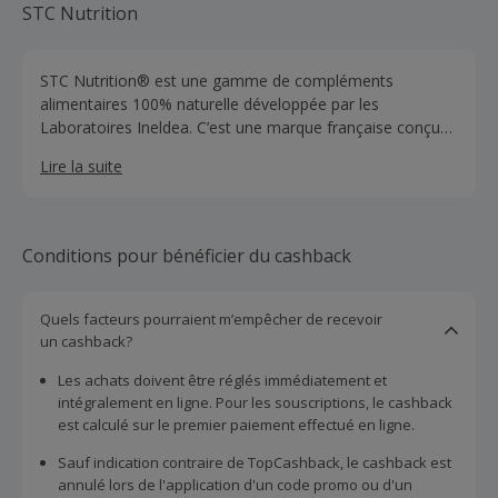
STC Nutrition
STC Nutrition® est une gamme de compléments
alimentaires 100% naturelle développée par les
Laboratoires Ineldea. C’est une marque française conçue
pour tous les hommes et les femmes qui souhaitent
Lire la suite
prendre le contrôle de leur corps et/ou de leur ligne. Les
produits sont formulés selon les exigences de qualité,
d’efficacité et de sécurité les plus strictes. Ainsi, les
produits STC Nutrition sont reconnus pour aider les
Conditions pour bénéficier du cashback
personnes à atteindre leurs objectifs : perte de poids,
améliorer leur santé au quotidien ou gain en
performance.
Quels facteurs pourraient m’empêcher de recevoir
un cashback?
Les achats doivent être réglés immédiatement et
intégralement en ligne. Pour les souscriptions, le cashback
est calculé sur le premier paiement effectué en ligne.
Sauf indication contraire de TopCashback, le cashback est
annulé lors de l'application d'un code promo ou d'un