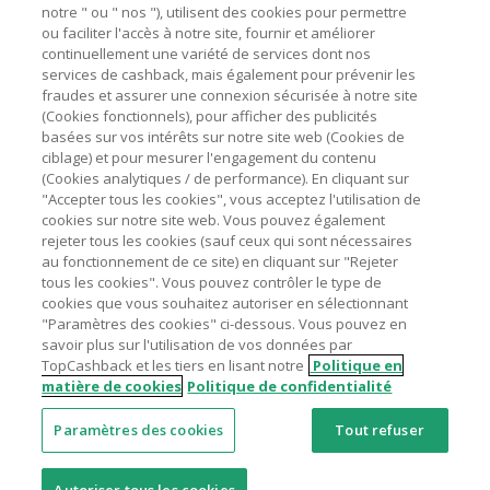
marchands sur le montant hors TVA/taxes et hors frais de
notre " ou " nos "), utilisent des cookies pour permettre
ou faciliter l'accès à notre site, fournir et améliorer
livraison/d’emballage/de service.
Astuces pour économiser
continuellement une variété de services dont nos
L'utilisation de plugins tels que Honey, AdBlock, uBlock, Pi-
services de cashback, mais également pour prévenir les
hole et VPN peut bloquer le suivi de votre commande.
fraudes et assurer une connexion sécurisée à notre site
A propos de
(Cookies fonctionnels), pour afficher des publicités
Pour chaque nouvelle transaction, il faut revenir sur
basées sur vos intérêts sur notre site web (Cookies de
TopCashback et cliquer sur le bouton rose de cashback
Contactez-nous
ciblage) et pour mesurer l'engagement du contenu
pour accéder au site marchand et faire votre achat.
(Cookies analytiques / de performance). En cliquant sur
Assurez-vous que le lien TopCashback est le dernier lien
"Accepter tous les cookies", vous acceptez l'utilisation de
Mentions légales
utilisé pour visiter le site marchand avant de finaliser votre
cookies sur notre site web. Vous pouvez également
achat.
rejeter tous les cookies (sauf ceux qui sont nécessaires
au fonctionnement de ce site) en cliquant sur "Rejeter
Tout compte impliqué dans des commandes ou activités
tous les cookies". Vous pouvez contrôler le type de
frauduleuses pour manipuler le système de cashback sera
cookies que vous souhaitez autoriser en sélectionnant
clôturé et leur cashback confisqué.
"Paramètres des cookies" ci-dessous. Vous pouvez en
Nos sites
UK
US
CN
JP
DE
AU
IT
ES
savoir plus sur l'utilisation de vos données par
TopCashback et les tiers en lisant notre
Politique en
matière de cookies
Politique de confidentialité
Paramètres des cookies
Tout refuser
© 2005 - 2026 TopCashback Group Limited