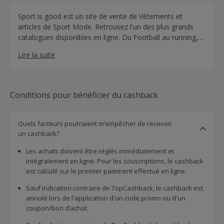
Sport is good est un site de vente de Vêtements et
articles de Sport Mode. Retrouvez l'un des plus grands
catalogues disponibles en ligne. Du Football au running,
en passant par l'équitation ou les sports indoor, retrouvez
Lire la suite
tout ce dont vous avez besoin.
Conditions pour bénéficier du cashback
Quels facteurs pourraient m’empêcher de recevoir
un cashback?
Les achats doivent être réglés immédiatement et
intégralement en ligne. Pour les souscriptions, le cashback
est calculé sur le premier paiement effectué en ligne.
Sauf indication contraire de TopCashback, le cashback est
annulé lors de l'application d'un code promo ou d'un
coupon/bon d’achat.