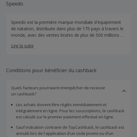
Speedo
Speedo est la première marque mondiale d'équipement
de natation, distribuée dans plus de 175 pays à travers le
monde, avec des ventes brutes de plus de 500 millions de
dollars. Speedo est synonyme de natation: après avoir
Lire la suite
introduit le premier maillot de bain haute performance en
1928, il reste toujours au sommet de sa catégorie grâce
à l'innovation, la créativité et une portée mondiale. Aux
Jeux olympiques de Londres en 2012, le nombre de
Conditions pour bénéficier du cashback
participants dans les maillots de bain speedo était
beaucoup plus élevé que pour toute autre marque, ce qui
souligne le succès de Speedo.
Quels facteurs pourraient m’empêcher de recevoir
un cashback?
Les achats doivent être réglés immédiatement et
intégralement en ligne. Pour les souscriptions, le cashback
est calculé sur le premier paiement effectué en ligne.
Sauf indication contraire de TopCashback, le cashback est
annulé lors de l'application d'un code promo ou d'un