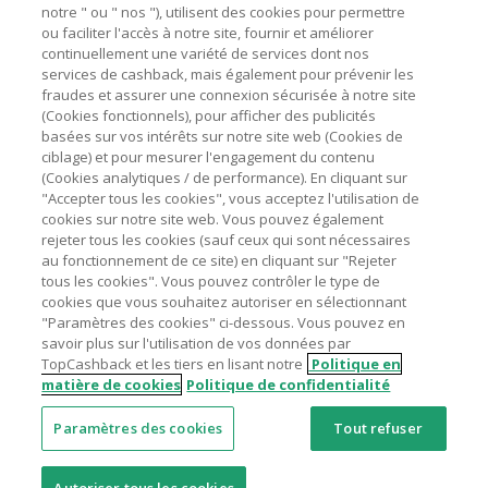
marchands sur le montant hors TVA/taxes et hors frais de
notre " ou " nos "), utilisent des cookies pour permettre
ou faciliter l'accès à notre site, fournir et améliorer
livraison/d’emballage/de service.
Astuces pour économiser
continuellement une variété de services dont nos
L'utilisation de plugins tels que Honey, AdBlock, uBlock, Pi-
services de cashback, mais également pour prévenir les
hole et VPN peut bloquer le suivi de votre commande.
fraudes et assurer une connexion sécurisée à notre site
A propos de
(Cookies fonctionnels), pour afficher des publicités
Pour chaque nouvelle transaction, il faut revenir sur
basées sur vos intérêts sur notre site web (Cookies de
TopCashback et cliquer sur le bouton rose de cashback
Contactez-nous
ciblage) et pour mesurer l'engagement du contenu
pour accéder au site marchand et faire votre achat.
(Cookies analytiques / de performance). En cliquant sur
Assurez-vous que le lien TopCashback est le dernier lien
"Accepter tous les cookies", vous acceptez l'utilisation de
Mentions légales
utilisé pour visiter le site marchand avant de finaliser votre
cookies sur notre site web. Vous pouvez également
achat.
rejeter tous les cookies (sauf ceux qui sont nécessaires
au fonctionnement de ce site) en cliquant sur "Rejeter
Tout compte impliqué dans des commandes ou activités
tous les cookies". Vous pouvez contrôler le type de
frauduleuses pour manipuler le système de cashback sera
cookies que vous souhaitez autoriser en sélectionnant
clôturé et leur cashback confisqué.
"Paramètres des cookies" ci-dessous. Vous pouvez en
Nos sites
UK
US
CN
JP
DE
AU
IT
ES
savoir plus sur l'utilisation de vos données par
TopCashback et les tiers en lisant notre
Politique en
matière de cookies
Politique de confidentialité
Paramètres des cookies
Tout refuser
© 2005 - 2026 TopCashback Group Limited