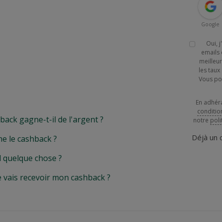
Google
Oui, 
emails 
meilleur
les tau
Vous po
En adhér
conditio
k gagne-t-il de l'argent ?
notre
poli
Déjà un
e le cashback ?
l quelque chose ?
e vais recevoir mon cashback ?