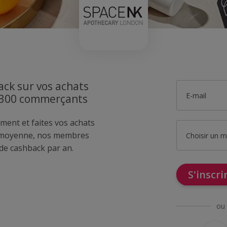
ck sur vos achats
E-mail
1300 commerçants
ment et faites vos achats
 moyenne, nos membres
Choisir un 
de cashback par an.
S'inscr
ou 