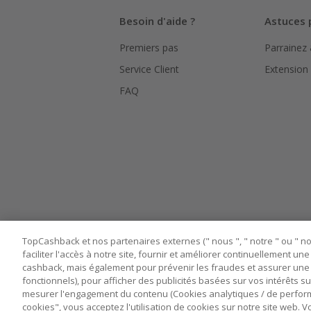
Besoin d'aide ?
Astuces 
Premiers pas
Parrainez
Service Client
Extension
FAQ
TopCashback et nos partenaires externes (" nous ", " notre " ou " nos
faciliter l'accès à notre site, fournir et améliorer continuellement u
cashback, mais également pour prévenir les fraudes et assurer une 
fonctionnels), pour afficher des publicités basées sur vos intérêts su
mesurer l'engagement du contenu (Cookies analytiques / de performa
cookies", vous acceptez l'utilisation de cookies sur notre site web.
Nos sites
UK
US
CN
JP
DE