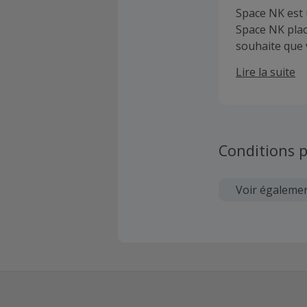
Space NK est 
Space NK plac
souhaite que 
l'un des maga
Lire la suite
Conditions p
Voir égaleme