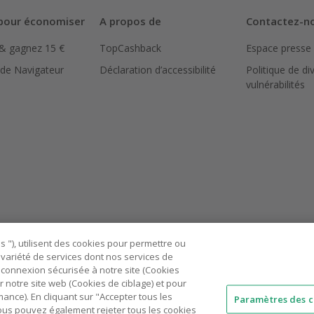
pour économiser
A propos de
Contactez-n
 & gagnez 15 €
TopCashback
Espace presse
 de Navigateur
Déclaration d’accessibilité
Politique de di
vulnérabilités
 "), utilisent des cookies pour permettre ou
ne variété de services dont nos services de
connexion sécurisée à notre site (Cookies
r notre site web (Cookies de ciblage) et pour
nce). En cliquant sur "Accepter tous les
Paramètres des c
 Vous pouvez également rejeter tous les cookies
AU
IT
ES