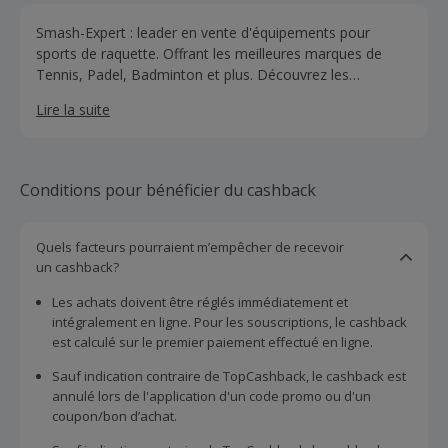
Smash-Expert : leader en vente d'équipements pour
sports de raquette. Offrant les meilleures marques de
Tennis, Padel, Badminton et plus. Découvrez les
nouveautés : chaussures, raquettes, balles et plus. Tout
Lire la suite
pour exceller sur le terrain et au-delà.
Conditions pour bénéficier du cashback
Quels facteurs pourraient m’empêcher de recevoir
un cashback?
Les achats doivent être réglés immédiatement et
intégralement en ligne. Pour les souscriptions, le cashback
est calculé sur le premier paiement effectué en ligne.
Sauf indication contraire de TopCashback, le cashback est
annulé lors de l'application d'un code promo ou d'un
coupon/bon d’achat.