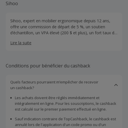
Sihoo
Sihoo, expert en mobilier ergonomique depuis 12 ans,
offre une commission de départ de 5 %, un soutien
d’échantillon, un VPA élevé (200 $ et plus), un fort taux de
conversion (3 %et plus) et une durée de cookie de 30
Lire la suite
jours pour les partenaires.
Conditions pour bénéficier du cashback
Quels facteurs pourraient m’empêcher de recevoir
un cashback?
Les achats doivent être réglés immédiatement et
intégralement en ligne. Pour les souscriptions, le cashback
est calculé sur le premier paiement effectué en ligne.
Sauf indication contraire de TopCashback, le cashback est
annulé lors de l'application d'un code promo ou d'un