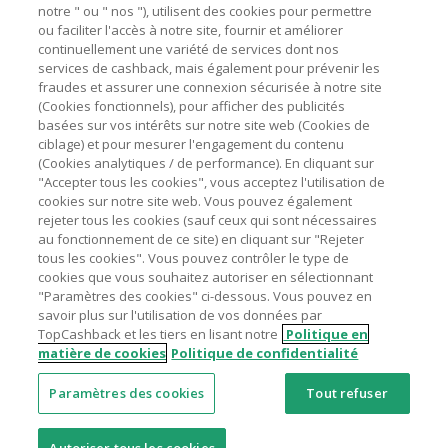
marchands sur le montant hors TVA/taxes et hors frais de
notre " ou " nos "), utilisent des cookies pour permettre
ou faciliter l'accès à notre site, fournir et améliorer
livraison/d’emballage/de service.
Astuces pour économiser
continuellement une variété de services dont nos
L'utilisation de plugins tels que Honey, AdBlock, uBlock, Pi-
services de cashback, mais également pour prévenir les
hole et VPN peut bloquer le suivi de votre commande.
fraudes et assurer une connexion sécurisée à notre site
A propos de
(Cookies fonctionnels), pour afficher des publicités
Pour chaque nouvelle transaction, il faut revenir sur
basées sur vos intérêts sur notre site web (Cookies de
TopCashback et cliquer sur le bouton rose de cashback
Contactez-nous
ciblage) et pour mesurer l'engagement du contenu
pour accéder au site marchand et faire votre achat.
(Cookies analytiques / de performance). En cliquant sur
Assurez-vous que le lien TopCashback est le dernier lien
"Accepter tous les cookies", vous acceptez l'utilisation de
Mentions légales
utilisé pour visiter le site marchand avant de finaliser votre
cookies sur notre site web. Vous pouvez également
achat.
rejeter tous les cookies (sauf ceux qui sont nécessaires
au fonctionnement de ce site) en cliquant sur "Rejeter
Tout compte impliqué dans des commandes ou activités
tous les cookies". Vous pouvez contrôler le type de
frauduleuses pour manipuler le système de cashback sera
cookies que vous souhaitez autoriser en sélectionnant
clôturé et leur cashback confisqué.
"Paramètres des cookies" ci-dessous. Vous pouvez en
Nos sites
UK
US
CN
JP
DE
AU
IT
ES
savoir plus sur l'utilisation de vos données par
TopCashback et les tiers en lisant notre
Politique en
matière de cookies
Politique de confidentialité
Paramètres des cookies
Tout refuser
© 2005 - 2026 TopCashback Group Limited