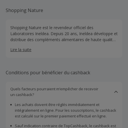
Shopping Nature
Shopping Nature est le revendeur officiel des
Laboratoires Ineldea. Depuis 20 ans, Ineldea développe et
distribue des compléments alimentaires de haute qualité
fabriqués essentiellement en France dans les domaines
Lire la suite
de la minceur, la digestion, l’immunité, la vitalité, le
sommeil, le confort respiratoire, la nutrition sportive entre
autres. Le catalogue Shopping Nature fort de plus de 500
références regroupe les meilleures références produits
Conditions pour bénéficier du cashback
qui accompagneront chaque personne, dès 6 mois, en
recherche de produits naturels pour améliorer sa qualité
de vie.
Quels facteurs pourraient m’empêcher de recevoir
un cashback?
Les achats doivent être réglés immédiatement et
intégralement en ligne. Pour les souscriptions, le cashback
est calculé sur le premier paiement effectué en ligne.
Sauf indication contraire de TopCashback, le cashback est