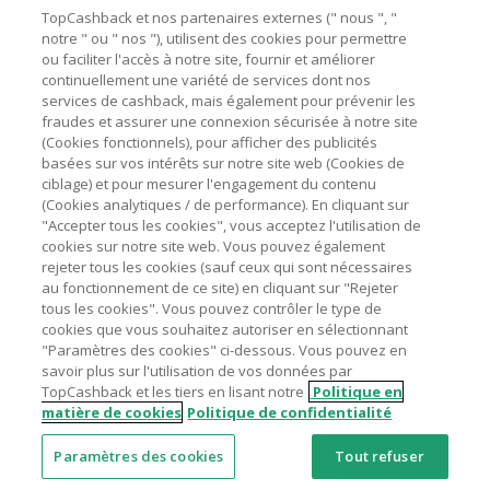
Besoin d'aide ?
La validité et le montant du cashback sont calculés par les
TopCashback et nos partenaires externes (" nous ", "
marchands sur le montant hors TVA/taxes et hors frais de
notre " ou " nos "), utilisent des cookies pour permettre
ou faciliter l'accès à notre site, fournir et améliorer
livraison/d’emballage/de service.
Astuces pour économiser
continuellement une variété de services dont nos
L'utilisation de plugins tels que Honey, AdBlock, uBlock, Pi-
services de cashback, mais également pour prévenir les
hole et VPN peut bloquer le suivi de votre commande.
fraudes et assurer une connexion sécurisée à notre site
A propos de
(Cookies fonctionnels), pour afficher des publicités
Pour chaque nouvelle transaction, il faut revenir sur
basées sur vos intérêts sur notre site web (Cookies de
TopCashback et cliquer sur le bouton rose de cashback
Contactez-nous
ciblage) et pour mesurer l'engagement du contenu
pour accéder au site marchand et faire votre achat.
(Cookies analytiques / de performance). En cliquant sur
Assurez-vous que le lien TopCashback est le dernier lien
"Accepter tous les cookies", vous acceptez l'utilisation de
Mentions légales
utilisé pour visiter le site marchand avant de finaliser votre
cookies sur notre site web. Vous pouvez également
achat.
rejeter tous les cookies (sauf ceux qui sont nécessaires
au fonctionnement de ce site) en cliquant sur "Rejeter
Tout compte impliqué dans des commandes ou activités
tous les cookies". Vous pouvez contrôler le type de
frauduleuses pour manipuler le système de cashback sera
cookies que vous souhaitez autoriser en sélectionnant
clôturé et leur cashback confisqué.
"Paramètres des cookies" ci-dessous. Vous pouvez en
Nos sites
UK
US
CN
JP
DE
AU
IT
ES
savoir plus sur l'utilisation de vos données par
TopCashback et les tiers en lisant notre
Politique en
matière de cookies
Politique de confidentialité
Paramètres des cookies
Tout refuser