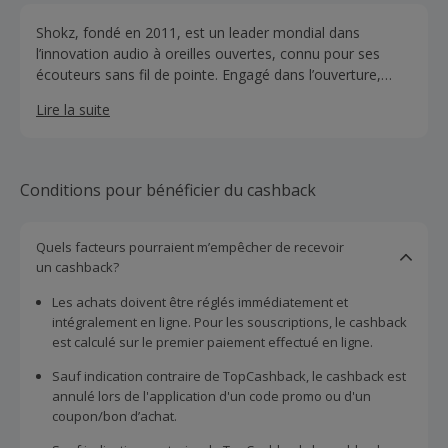
Shokz, fondé en 2011, est un leader mondial dans
l’innovation audio à oreilles ouvertes, connu pour ses
écouteurs sans fil de pointe. Engagé dans l’ouverture,
Shokz améliore l’expérience Open-Ear, permettant aux
Lire la suite
utilisateurs de profiter de la musique tout en restant
conscients de leur environnement.
Conditions pour bénéficier du cashback
Quels facteurs pourraient m’empêcher de recevoir
un cashback?
Les achats doivent être réglés immédiatement et
intégralement en ligne. Pour les souscriptions, le cashback
est calculé sur le premier paiement effectué en ligne.
Sauf indication contraire de TopCashback, le cashback est
annulé lors de l'application d'un code promo ou d'un
coupon/bon d’achat.