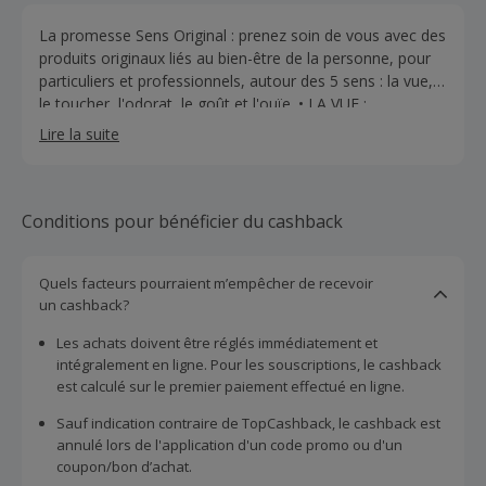
La promesse Sens Original : prenez soin de vous avec des
produits originaux liés au bien-être de la personne, pour
particuliers et professionnels, autour des 5 sens : la vue,
le toucher, l'odorat, le goût et l'ouïe. • LA VUE :
luminothérapie, simulateur de l'aube, lampes de sel et
Lire la suite
librairie bien-être. • LE TOUCHER : produits et accessoires
de massage, beauté avec la manucure, les cosmétiques
bio, les appareils de beauté, de santé et de relaxation. •
L'ODORAT : aromathérapie, purificateur d'air et produits
Conditions pour bénéficier du cashback
de parapharmacie. • LE GOÛT : théière, thé, accessoire
sommelier, gourde, chocolat, vaisselle en bambou •
Quels facteurs pourraient m’empêcher de recevoir
L'OUÏE : CD de relaxation et de développement personnel
un cashback?
• PRO : matériel pour spa, kiné, masseur, onglerie...
Découvrez Sens-Original.com, le meilleur du bien-être
Les achats doivent être réglés immédiatement et
avec +1200 références et 25.000 clients satisfaits.
intégralement en ligne. Pour les souscriptions, le cashback
est calculé sur le premier paiement effectué en ligne.
Sauf indication contraire de TopCashback, le cashback est
annulé lors de l'application d'un code promo ou d'un
coupon/bon d’achat.