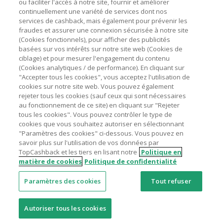
ou faciliter l'accès à notre site, fournir et améliorer
livraison/d’emballage/de service.
Astuces pour économiser
continuellement une variété de services dont nos
L'utilisation de plugins tels que Honey, AdBlock, uBlock, Pi-
services de cashback, mais également pour prévenir les
hole et VPN peut bloquer le suivi de votre commande.
fraudes et assurer une connexion sécurisée à notre site
A propos de
(Cookies fonctionnels), pour afficher des publicités
Pour chaque nouvelle transaction, il faut revenir sur
basées sur vos intérêts sur notre site web (Cookies de
TopCashback et cliquer sur le bouton rose de cashback
Contactez-nous
ciblage) et pour mesurer l'engagement du contenu
pour accéder au site marchand et faire votre achat.
(Cookies analytiques / de performance). En cliquant sur
Assurez-vous que le lien TopCashback est le dernier lien
"Accepter tous les cookies", vous acceptez l'utilisation de
Mentions légales
utilisé pour visiter le site marchand avant de finaliser votre
cookies sur notre site web. Vous pouvez également
achat.
rejeter tous les cookies (sauf ceux qui sont nécessaires
au fonctionnement de ce site) en cliquant sur "Rejeter
Tout compte impliqué dans des commandes ou activités
tous les cookies". Vous pouvez contrôler le type de
frauduleuses pour manipuler le système de cashback sera
cookies que vous souhaitez autoriser en sélectionnant
clôturé et leur cashback confisqué.
"Paramètres des cookies" ci-dessous. Vous pouvez en
Nos sites
UK
US
CN
JP
DE
AU
IT
ES
savoir plus sur l'utilisation de vos données par
TopCashback et les tiers en lisant notre
Politique en
matière de cookies
Politique de confidentialité
Paramètres des cookies
Tout refuser
© 2005 - 2026 TopCashback Group Limited
Autoriser tous les cookies