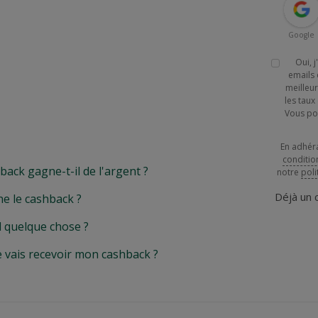
Google
Oui, 
emails 
meilleur
les tau
Vous po
En adhér
conditio
k gagne-t-il de l'argent ?
notre
poli
Déjà un
e le cashback ?
l quelque chose ?
e vais recevoir mon cashback ?