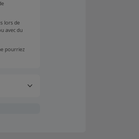
de
s lors de
ou avec du
e pourriez
oivent être
client". La
a TopCashback