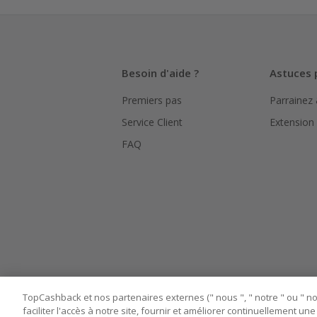
La validité
hors TVA/ta
L'utilisati
Besoin d'aide ?
Astuces 
le suivi de
Premiers pas
Parrainez
Pour chaque
bouton ros
Service Client
Extension
Assurez-vou
FAQ
marchand av
Tout compt
manipuler l
TopCashback et nos partenaires externes (" nous ", " notre " ou " nos
faciliter l'accès à notre site, fournir et améliorer continuellement u