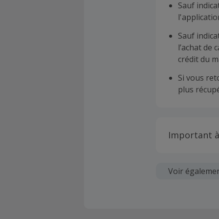
Sauf indica
l'applicat
Sauf indica
l’achat de 
crédit du m
Si vous re
plus récupé
Important à
Toutes les
soumises au
Voir égaleme
Chaque marc
création d
ne garantit 