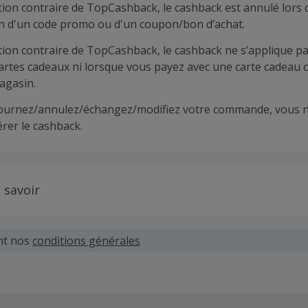
tion contraire de TopCashback, le cashback est annulé lors 
ion d'un code promo ou d'un coupon/bon d’achat.
tion contraire de TopCashback, le cashback ne s’applique pa
cartes cadeaux ni lorsque vous payez avec une carte cadeau 
agasin.
tournez/annulez/échangez/modifiez votre commande, vous n
rer le cashback.
 savoir
 demandes concernant du cashback manquant ou non reçu d
 plus tard dans les 100 jours qui suivent la date d'achat.
nt nos
conditions générales
hand définit ses propres critères pour les offres "nouveau 
'un compte ou la passation de votre première commande vi
pas votre éligibilité.