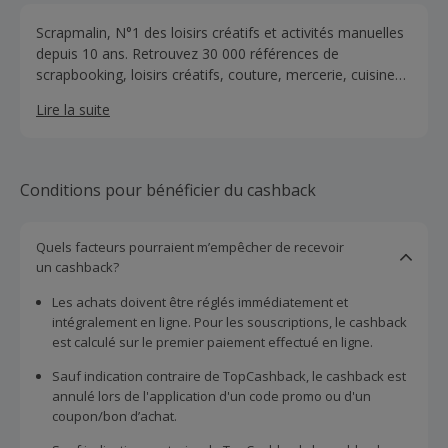
Scrapmalin, N°1 des loisirs créatifs et activités manuelles
depuis 10 ans. Retrouvez 30 000 références de
scrapbooking, loisirs créatifs, couture, mercerie, cuisine
créative, perlerie et d’activités enfant. Scrapmalin ce sont
Lire la suite
des codes promotionnels chaque semaine et des
nouveautés quotidiennes.
Conditions pour bénéficier du cashback
Quels facteurs pourraient m’empêcher de recevoir
un cashback?
Les achats doivent être réglés immédiatement et
intégralement en ligne. Pour les souscriptions, le cashback
est calculé sur le premier paiement effectué en ligne.
Sauf indication contraire de TopCashback, le cashback est
annulé lors de l'application d'un code promo ou d'un
coupon/bon d’achat.