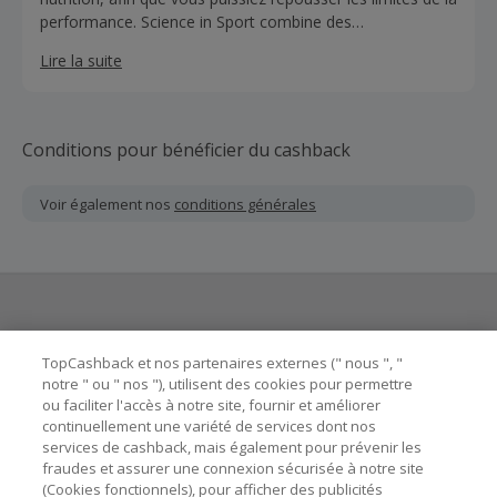
performance. Science in Sport combine des
connaissances de classe mondiale et des formulations
Lire la suite
scientifiques pour fournir des solutions de performance
optimales pour les besoins nutritionnels d'énergie,
d'hydratation et de récupération.
Conditions pour bénéficier du cashback
Voir également nos
conditions générales
Besoin d'aide ?
TopCashback et nos partenaires externes (" nous ", "
notre " ou " nos "), utilisent des cookies pour permettre
ou faciliter l'accès à notre site, fournir et améliorer
Astuces pour économiser
continuellement une variété de services dont nos
services de cashback, mais également pour prévenir les
fraudes et assurer une connexion sécurisée à notre site
A propos de
(Cookies fonctionnels), pour afficher des publicités