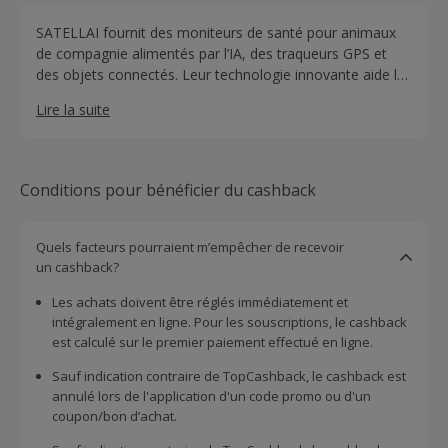
SATELLAI fournit des moniteurs de santé pour animaux
de compagnie alimentés par l’IA, des traqueurs GPS et
des objets connectés. Leur technologie innovante aide les
propriétaires d’animaux à assurer la sécurité, le bien-être
Lire la suite
et le bonheur de leurs animaux.
Conditions pour bénéficier du cashback
Quels facteurs pourraient m’empêcher de recevoir
un cashback?
Les achats doivent être réglés immédiatement et
intégralement en ligne. Pour les souscriptions, le cashback
est calculé sur le premier paiement effectué en ligne.
Sauf indication contraire de TopCashback, le cashback est
annulé lors de l'application d'un code promo ou d'un
coupon/bon d’achat.