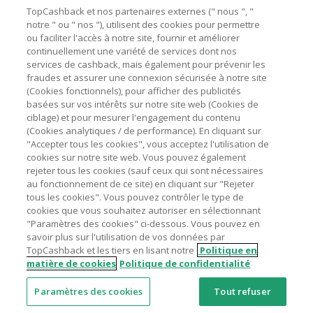
Besoin d'aide ?
La validité et le montant du cashback sont calculés par les
TopCashback et nos partenaires externes (" nous ", "
marchands sur le montant hors TVA/taxes et hors frais de
notre " ou " nos "), utilisent des cookies pour permettre
ou faciliter l'accès à notre site, fournir et améliorer
livraison/d’emballage/de service.
Astuces pour économiser
continuellement une variété de services dont nos
L'utilisation de plugins tels que Honey, AdBlock, uBlock, Pi-
services de cashback, mais également pour prévenir les
hole et VPN peut bloquer le suivi de votre commande.
fraudes et assurer une connexion sécurisée à notre site
A propos de
(Cookies fonctionnels), pour afficher des publicités
Pour chaque nouvelle transaction, il faut revenir sur
basées sur vos intérêts sur notre site web (Cookies de
TopCashback et cliquer sur le bouton rose de cashback
Contactez-nous
ciblage) et pour mesurer l'engagement du contenu
pour accéder au site marchand et faire votre achat.
(Cookies analytiques / de performance). En cliquant sur
Assurez-vous que le lien TopCashback est le dernier lien
"Accepter tous les cookies", vous acceptez l'utilisation de
Mentions légales
utilisé pour visiter le site marchand avant de finaliser votre
cookies sur notre site web. Vous pouvez également
achat.
rejeter tous les cookies (sauf ceux qui sont nécessaires
au fonctionnement de ce site) en cliquant sur "Rejeter
Tout compte impliqué dans des commandes ou activités
tous les cookies". Vous pouvez contrôler le type de
frauduleuses pour manipuler le système de cashback sera
cookies que vous souhaitez autoriser en sélectionnant
clôturé et leur cashback confisqué.
"Paramètres des cookies" ci-dessous. Vous pouvez en
Nos sites
UK
US
CN
JP
DE
AU
IT
ES
savoir plus sur l'utilisation de vos données par
TopCashback et les tiers en lisant notre
Politique en
matière de cookies
Politique de confidentialité
Paramètres des cookies
Tout refuser