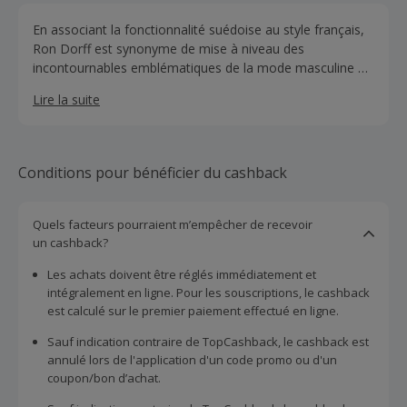
En associant la fonctionnalité suédoise au style français,
Ron Dorff est synonyme de mise à niveau des
incontournables emblématiques de la mode masculine du
passé, qu'il s'agisse de vêtements de sport, de vêtements
Lire la suite
de détente, de sous-vêtements ou de maillots de bain. Le
résultat est des pièces parfaites avec un héritage
athlétique qui fonctionnent parfaitement, qu'elles soient
portées au gymnase, à la maison ou au travail.Depuis de
Conditions pour bénéficier du cashback
nombreuses années, Ron Dorff a développé sa présence
en ligne et est considéré comme "l'Apple du monde du
sportswear - plein de cerveaux, pas de pénurie de
Quels facteurs pourraient m’empêcher de recevoir
beauté". par le magazine Fashionbeans.
un cashback?
Les achats doivent être réglés immédiatement et
intégralement en ligne. Pour les souscriptions, le cashback
est calculé sur le premier paiement effectué en ligne.
Sauf indication contraire de TopCashback, le cashback est
annulé lors de l'application d'un code promo ou d'un
coupon/bon d’achat.