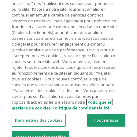
marchands sur le montant hors TVA/taxes et hors frais de
notre " ou " nos "), utilisent des cookies pour permettre
ou faciliter l'accès à notre site, fournir et améliorer
livraison/d’emballage/de service.
Astuces pour économiser
continuellement une variété de services dont nos
L'utilisation de plugins tels que Honey, AdBlock, uBlock, Pi-
services de cashback, mais également pour prévenir les
hole et VPN peut bloquer le suivi de votre commande.
fraudes et assurer une connexion sécurisée à notre site
A propos de
(Cookies fonctionnels), pour afficher des publicités
Pour chaque nouvelle transaction, il faut revenir sur
basées sur vos intérêts sur notre site web (Cookies de
TopCashback et cliquer sur le bouton rose de cashback
Contactez-nous
ciblage) et pour mesurer l'engagement du contenu
pour accéder au site marchand et faire votre achat.
(Cookies analytiques / de performance). En cliquant sur
Assurez-vous que le lien TopCashback est le dernier lien
"Accepter tous les cookies", vous acceptez l'utilisation de
Mentions légales
utilisé pour visiter le site marchand avant de finaliser votre
cookies sur notre site web. Vous pouvez également
achat.
rejeter tous les cookies (sauf ceux qui sont nécessaires
au fonctionnement de ce site) en cliquant sur "Rejeter
Tout compte impliqué dans des commandes ou activités
tous les cookies". Vous pouvez contrôler le type de
frauduleuses pour manipuler le système de cashback sera
cookies que vous souhaitez autoriser en sélectionnant
clôturé et leur cashback confisqué.
"Paramètres des cookies" ci-dessous. Vous pouvez en
Nos sites
UK
US
CN
JP
DE
AU
IT
ES
savoir plus sur l'utilisation de vos données par
TopCashback et les tiers en lisant notre
Politique en
matière de cookies
Politique de confidentialité
Paramètres des cookies
Tout refuser
© 2005 - 2026 TopCashback Group Limited