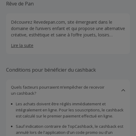
Rêve de Pan
Découvrez Revedepan.com, site émergeant dans le
domaine de l’univers enfant et qui propose une alternative
créative, esthétique et saine à l’offre jouets, loisirs
créatifs, plein air et chambre d’enfant déjà présente sur le
Lire la suite
marché.
Conditions pour bénéficier du cashback
Quels facteurs pourraient m’empêcher de recevoir
un cashback?
Les achats doivent être réglés immédiatement et
intégralement en ligne. Pour les souscriptions, le cashback
est calculé sur le premier paiement effectué en ligne.
Sauf indication contraire de TopCashback, le cashback est
annulé lors de l'application d'un code promo ou d'un