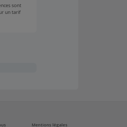
dences sont
r un tarif
ous
Mentions légales