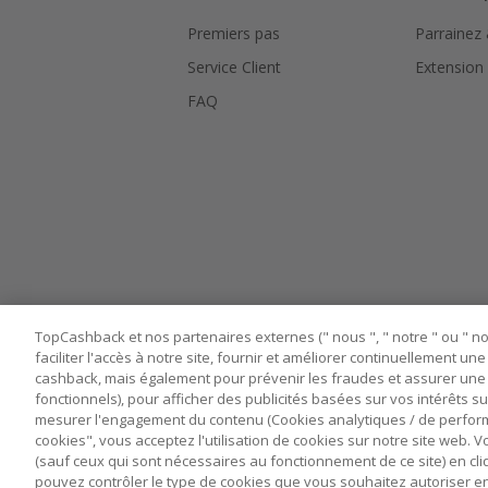
Premiers pas
Parrainez
Service Client
Extension
FAQ
TopCashback et nos partenaires externes (" nous ", " notre " ou " nos
faciliter l'accès à notre site, fournir et améliorer continuellement u
cashback, mais également pour prévenir les fraudes et assurer une 
fonctionnels), pour afficher des publicités basées sur vos intérêts su
mesurer l'engagement du contenu (Cookies analytiques / de performa
cookies", vous acceptez l'utilisation de cookies sur notre site web.
Nos sites
UK
US
CN
JP
DE
(sauf ceux qui sont nécessaires au fonctionnement de ce site) en cli
pouvez contrôler le type de cookies que vous souhaitez autoriser e