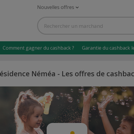
Nouvelles offres
Comment gagner du cashback ?
Garantie du cashback l
ésidence Néméa - Les offres de cashba