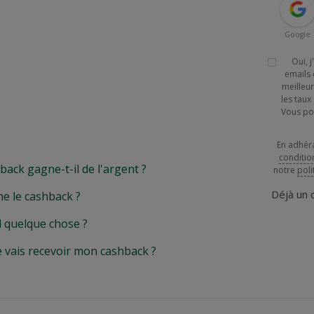
Google
Oui, 
emails 
meilleur
les tau
Vous po
En adhér
conditio
k gagne-t-il de l'argent ?
notre
poli
Déjà un
e le cashback ?
l quelque chose ?
e vais recevoir mon cashback ?