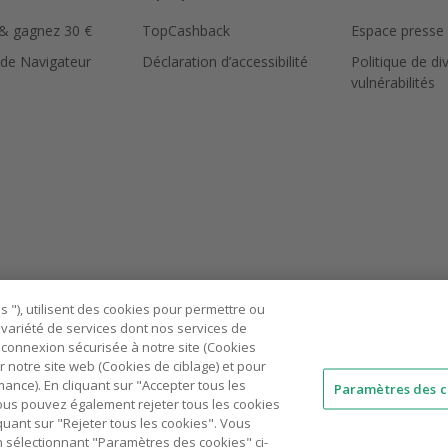
 & gagnez 30 €
TopCashback
Espace presse
 de Navigateur
Déclaration d’accessibilité
Politique de di
vulnérabilités
 "), utilisent des cookies pour permettre ou
ne variété de services dont nos services de
connexion sécurisée à notre site (Cookies
r notre site web (Cookies de ciblage) et pour
nce). En cliquant sur "Accepter tous les
Paramètres des c
 Vous pouvez également rejeter tous les cookies
AU
IT
ES
quant sur "Rejeter tous les cookies". Vous
n sélectionnant "Paramètres des cookies" ci-