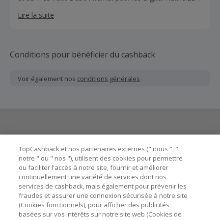
by SFR propose des offres sans engagement, sur les
Lire la suite
forfaits Mobile et sur les offres internet, souscriptibles
uniquement depuis internet.
Conditions pour bénéficier du cashback
Voir également nos
conditions générales
Besoin d'aide ?
TopCashback et nos partenaires externes (" nous ", "
notre " ou " nos "), utilisent des cookies pour permettre
ou faciliter l'accès à notre site, fournir et améliorer
Astuces pour économiser
continuellement une variété de services dont nos
services de cashback, mais également pour prévenir les
fraudes et assurer une connexion sécurisée à notre site
A propos de
(Cookies fonctionnels), pour afficher des publicités
basées sur vos intérêts sur notre site web (Cookies de