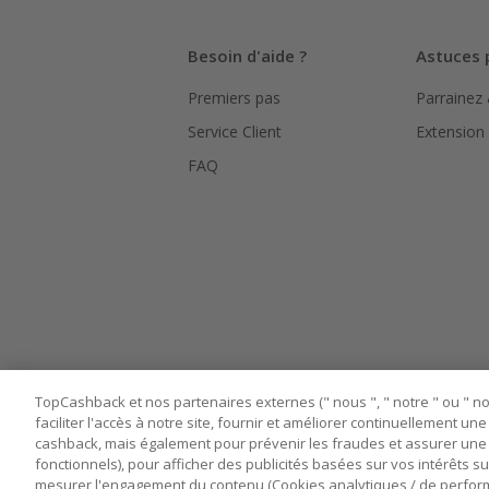
L'utilisati
Besoin d'aide ?
Astuces 
le suivi de
Premiers pas
Parrainez
Pour chaque
bouton ros
Service Client
Extension
Assurez-vou
FAQ
marchand av
Tout compt
manipuler l
TopCashback et nos partenaires externes (" nous ", " notre " ou " nos
faciliter l'accès à notre site, fournir et améliorer continuellement u
cashback, mais également pour prévenir les fraudes et assurer une 
fonctionnels), pour afficher des publicités basées sur vos intérêts su
mesurer l'engagement du contenu (Cookies analytiques / de performa