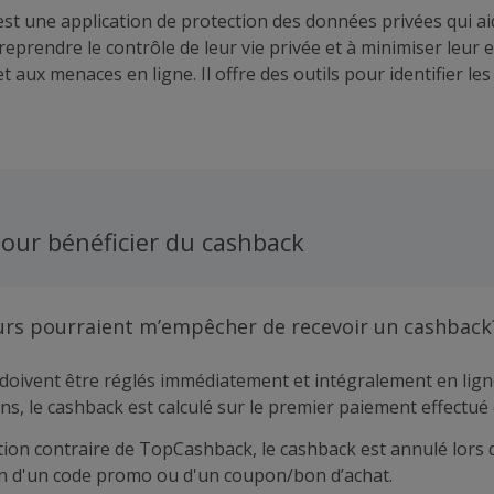
st une application de protection des données privées qui ai
 reprendre le contrôle de leur vie privée et à minimiser leur 
 et aux menaces en ligne. Il offre des outils pour identifier les
rimer les informations personnelles des courtiers en donn
ées d’entreprise, et protéger les données sensibles sur le 
peuvent décider de supprimer leurs données, d’envoyer des
de se désabonner des listes marketing—tous dans la même 
our bénéficier du cashback
urs pourraient m’empêcher de recevoir un cashback
doivent être réglés immédiatement et intégralement en lign
ns, le cashback est calculé sur le premier paiement effectué 
tion contraire de TopCashback, le cashback est annulé lors 
ion d'un code promo ou d'un coupon/bon d’achat.