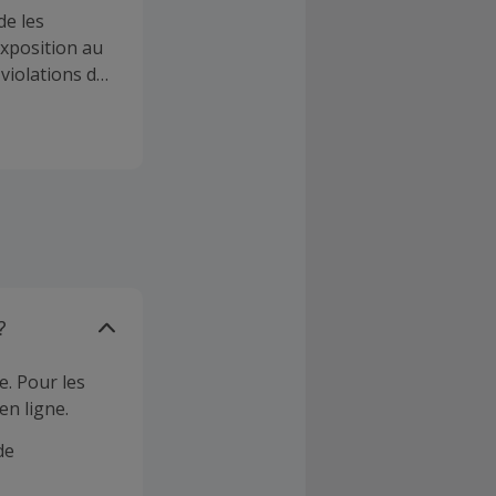
de les
exposition au
 violations de
ées et des
web. Les
 demandes de
application.
?
e. Pour les
en ligne.
de