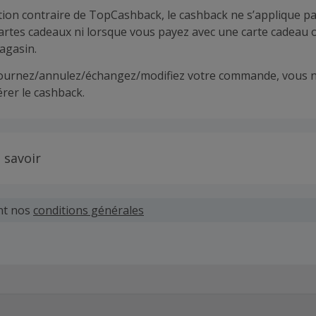
tion contraire de TopCashback, le cashback ne s’applique pa
cartes cadeaux ni lorsque vous payez avec une carte cadeau 
agasin.
tournez/annulez/échangez/modifiez votre commande, vous n
rer le cashback.
 savoir
 demandes concernant du cashback manquant ou non reçu d
 plus tard dans les 100 jours qui suivent la date d'achat.
nt nos
conditions générales
hand définit ses propres critères pour les offres "nouveau 
'un compte ou la passation de votre première commande vi
pas votre éligibilité.
 et le montant du cashback sont calculés par les marchands 
xes et hors frais de livraison/d’emballage/de service.