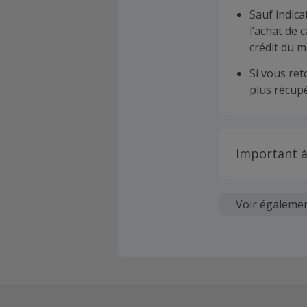
Sauf indica
l’achat de 
crédit du m
Si vous re
plus récupé
Important à
Toutes les
soumises au
Voir égaleme
Chaque marc
création d
ne garantit 
La validité
hors TVA/ta