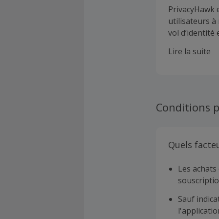
PrivacyHawk e
utilisateurs à
vol d’identité
données, supp
Lire la suite
bases de donn
utilisateurs 
non-vente ou 
Conditions p
Quels facte
Les achats 
souscriptio
Sauf indica
l'applicat