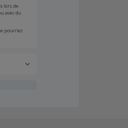
s lors de
ou avec du
e pourriez
oivent être
client". La
a TopCashback
sur le montant