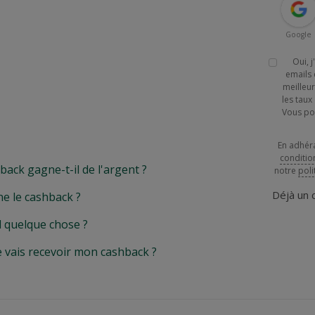
Google
Oui, 
emails 
meilleur
les tau
Vous po
En adhér
conditio
k gagne-t-il de l'argent ?
notre
poli
Déjà un
e le cashback ?
l quelque chose ?
e vais recevoir mon cashback ?