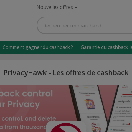
Nouvelles offres
Comment gagner du cashback ?
Garantie du cashback l
PrivacyHawk - Les offres de cashback