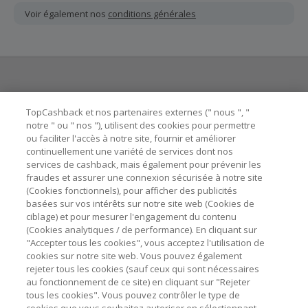
ou non reçu doivent être soumises au plus tard dans les
Voir également nos
conditions générales
100 jours qui suivent la date d'achat.
Chaque marchand définit ses propres critères pour les
offres "nouveau client". La création d'un compte ou la
passation de votre première commande via TopCashback
ne garantit pas votre éligibilité.
Besoin d'aide ?
La validité et le montant du cashback sont calculés par les
TopCashback et nos partenaires externes (" nous ", "
marchands sur le montant hors TVA/taxes et hors frais de
notre " ou " nos "), utilisent des cookies pour permettre
ou faciliter l'accès à notre site, fournir et améliorer
livraison/d’emballage/de service.
Astuces pour économiser
continuellement une variété de services dont nos
L'utilisation de plugins tels que Honey, AdBlock, uBlock, Pi-
services de cashback, mais également pour prévenir les
hole et VPN peut bloquer le suivi de votre commande.
fraudes et assurer une connexion sécurisée à notre site
A propos de
(Cookies fonctionnels), pour afficher des publicités
Pour chaque nouvelle transaction, il faut revenir sur
basées sur vos intérêts sur notre site web (Cookies de
TopCashback et cliquer sur le bouton rose de cashback
Contactez-nous
ciblage) et pour mesurer l'engagement du contenu
pour accéder au site marchand et faire votre achat.
(Cookies analytiques / de performance). En cliquant sur
Assurez-vous que le lien TopCashback est le dernier lien
"Accepter tous les cookies", vous acceptez l'utilisation de
Mentions légales
utilisé pour visiter le site marchand avant de finaliser votre
cookies sur notre site web. Vous pouvez également
achat.
rejeter tous les cookies (sauf ceux qui sont nécessaires
au fonctionnement de ce site) en cliquant sur "Rejeter
Tout compte impliqué dans des commandes ou activités
tous les cookies". Vous pouvez contrôler le type de
frauduleuses pour manipuler le système de cashback sera