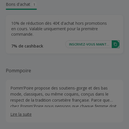
Bons d'achat
1
10% de réduction dès 40€ d'achat hors promotions
en cours. Valable uniquement pour la première
commande.
INSCRIVEZ-VOUS MAINTENANT
7% de cashback
Pommpoire
Pomm’Poire propose des soutiens-gorge et des bas
mode, classiques, ou même coquins, conçus dans le
respect de la tradition corsetière française. Parce que
chez Pomm'Poire nous pensons que chaque femme doit
pouvoir s'offrir de la belle lingerie sans casser sa tirelire !
Lire la suite
Pomm’Poire c’est aussi une superbe gamme de lingerie
de nuit et de homewear, des guêpières, porte-jarretelles