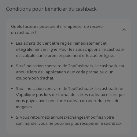
et autres petites pièces sexy, des collants fantaisie d’une
qualité irréprochable, et plein de boxers pour les mecs qui
Conditions pour bénéficier du cashback
n’ont pas froid aux yeux !
Quels facteurs pourraient m’empêcher de recevoir
un cashback?
Les achats doivent être réglés immédiatement et
intégralement en ligne. Pour les souscriptions, le cashback
est calculé sur le premier paiement effectué en ligne.
Sauf indication contraire de TopCashback, le cashback est
annulé lors de l'application d'un code promo ou d'un
coupon/bon d’achat.
Sauf indication contraire de TopCashback, le cashback ne
s’applique pas lors de l’achat de cartes cadeaux ni lorsque
vous payez avec une carte cadeau ou avec du crédit du
magasin.
Si vous retournez/annulez/échangez/modifiez votre
commande, vous ne pourriez plus récupérer le cashback.