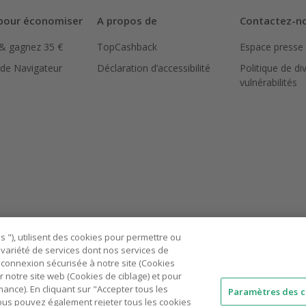
pour économiser
A propos de
Contactez-n
 & gagnez 35 €
TopCashback
Espace presse
 de Navigateur
Déclaration d’accessibilité
Politique de di
vulnérabilités
 "), utilisent des cookies pour permettre ou
ne variété de services dont nos services de
connexion sécurisée à notre site (Cookies
r notre site web (Cookies de ciblage) et pour
nce). En cliquant sur "Accepter tous les
Paramètres des c
 Vous pouvez également rejeter tous les cookies
AU
IT
ES