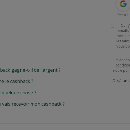
Google
Oui, 
emails 
meilleur
les tau
Vous po
En adhér
conditio
k gagne-t-il de l'argent ?
notre
poli
Déjà un
e le cashback ?
l quelque chose ?
e vais recevoir mon cashback ?