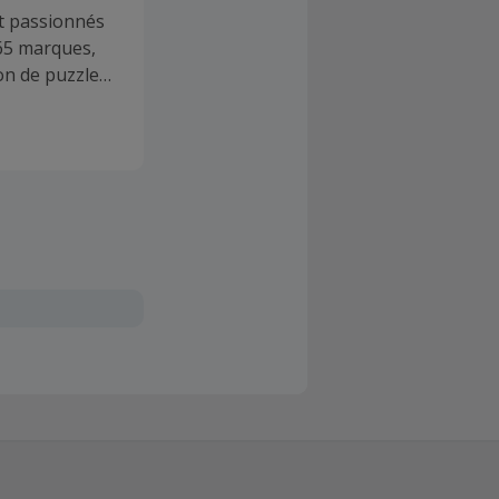
et passionnés
 65 marques,
ion de puzzles
alisés. Nous
ope.