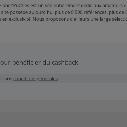
 Planet’Puzzles est un site entièrement dédié aux amateurs 
e site possède aujourd'hui plus de 8 500 références, plus de
s en exclusivité. Nous proposons d'ailleurs une large sélect
ce". Nous fabriquons également des puzzles photo personn
velopper de nouveaux partenariats avec nos affiliés en Eur
our bénéficier du cashback
nt nos
conditions générales