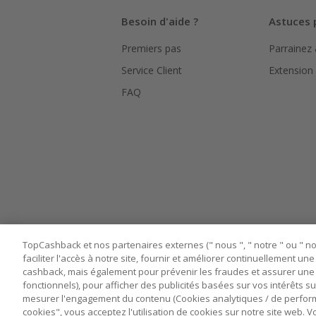
Besoin d'aide ?
Astuces 
Premiers pas
Parrainez
Service Client
Extension
FAQ
TopCashback et nos partenaires externes (" nous ", " notre " ou " nos
faciliter l'accès à notre site, fournir et améliorer continuellement u
cashback, mais également pour prévenir les fraudes et assurer une 
fonctionnels), pour afficher des publicités basées sur vos intérêts su
mesurer l'engagement du contenu (Cookies analytiques / de performa
cookies", vous acceptez l'utilisation de cookies sur notre site web.
Nos sites
UK
US
CN
JP
DE