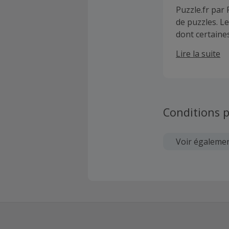
Puzzle.fr par
de puzzles. L
dont certaine
"Made in Fran
Lire la suite
souhaitons dé
Conditions p
Voir égaleme