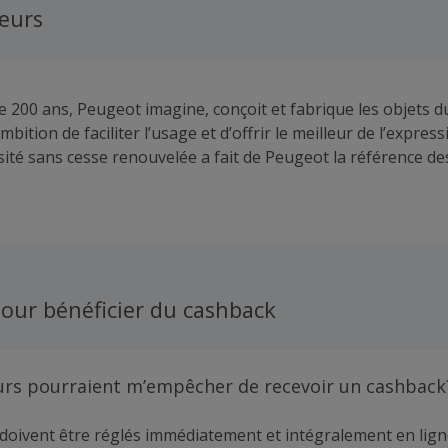
eurs
e 200 ans, Peugeot imagine, conçoit et fabrique les objets d
ition de faciliter l’usage et d’offrir le meilleur de l’expres
sité sans cesse renouvelée a fait de Peugeot la référence de
expérience, Peugeot a étendu son expertise à l’univers du vin
 la cuisson. Ainsi, Peugeot propose aujourd’hui une large
du goût : moulins à poivre, sel, muscade, lin, piment, moulin
isine, accessoires du vins (verres, carafes, tire-bouchons),
our bénéficier du cashback
urs pourraient m’empêcher de recevoir un cashback
doivent être réglés immédiatement et intégralement en lign