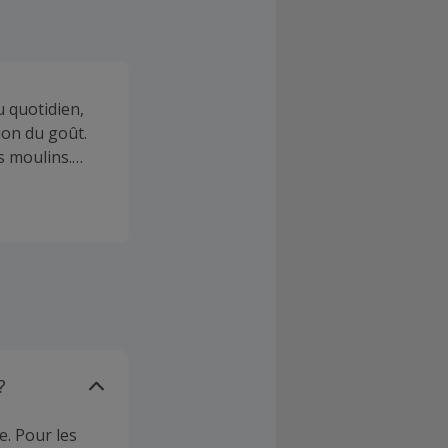
u quotidien,
sion du goût.
s moulins.
, de la
 gamme
s à café,
 et à céramique
?
e. Pour les