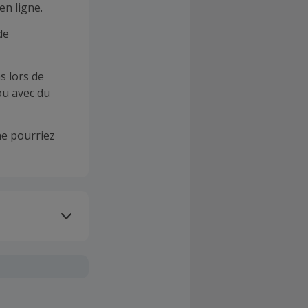
en ligne.
de
s lors de
ou avec du
e pourriez
oivent être
client". La