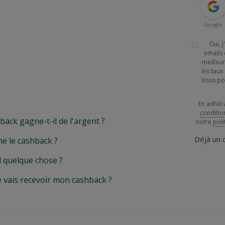
Google
Oui, 
emails 
meilleur
les tau
Vous po
En adhér
conditio
k gagne-t-il de l'argent ?
notre
poli
Déjà un
e le cashback ?
l quelque chose ?
e vais recevoir mon cashback ?