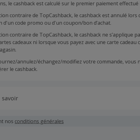
ns, le cashback est calculé sur le premier paiement effectué 
tion contraire de TopCashback, le cashback est annulé lors 
ion d'un code promo ou d'un coupon/bon d’achat.
tion contraire de TopCashback, le cashback ne s’applique pa
cartes cadeaux ni lorsque vous payez avec une carte cadeau 
agasin.
tournez/annulez/échangez/modifiez votre commande, vous n
rer le cashback.
 savoir
 demandes concernant du cashback manquant ou non reçu d
 plus tard dans les 100 jours qui suivent la date d'achat.
nt nos
conditions générales
hand définit ses propres critères pour les offres "nouveau 