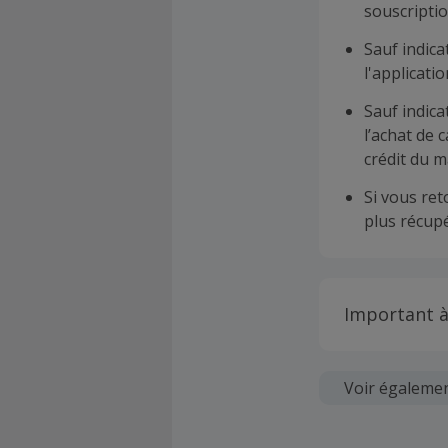
souscriptio
Sauf indica
l'applicat
Sauf indica
l’achat de 
crédit du m
Si vous re
plus récupé
Important à
Toutes les
soumises au
Voir égaleme
Chaque marc