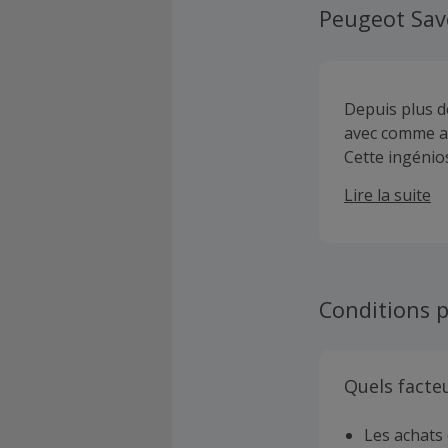
Peugeot Sav
Depuis plus d
avec comme amb
Cette ingénio
Fort de cette 
Lire la suite
découpe et de
d’instruments 
couteaux de cu
culinaire.
Conditions p
Quels facte
Les achats 