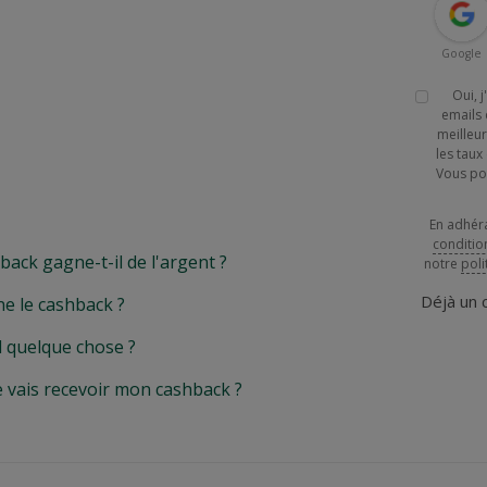
Google
Oui, 
emails 
meilleur
les tau
Vous po
En adhér
conditio
k gagne-t-il de l'argent ?
notre
poli
Déjà un
e le cashback ?
l quelque chose ?
e vais recevoir mon cashback ?