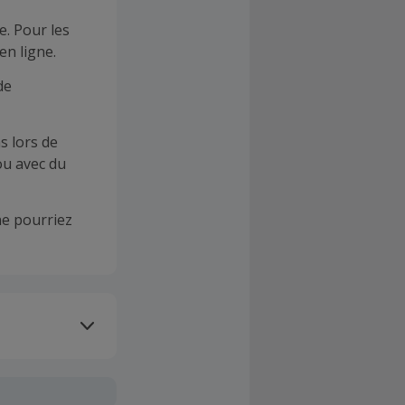
e. Pour les
en ligne.
de
s lors de
ou avec du
e pourriez
oivent être