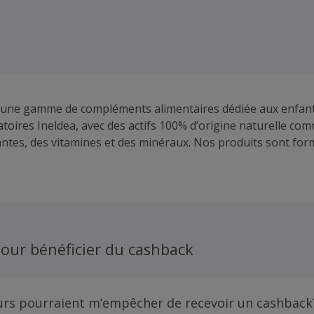
 une gamme de compléments alimentaires dédiée aux enfan
atoires Ineldea, avec des actifs 100% d’origine naturelle com
lantes, des vitamines et des minéraux. Nos produits sont for
de qualité, d’efficacité et de sécurité les plus strictes. Pediak
relle avec des formules exclusives et brevetées pour répond
a vie quotidienne des enfants dès l'âge de 6 mois.
our bénéficier du cashback
urs pourraient m’empêcher de recevoir un cashback