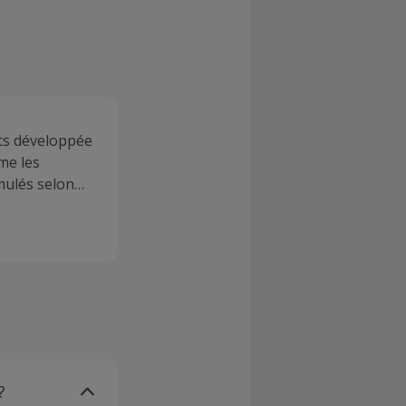
ts développée
me les
mulés selon
id offre une
re aux
?