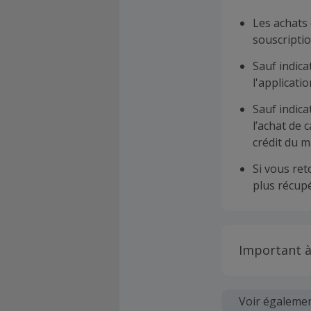
Les achats 
souscriptio
Sauf indica
l'applicat
Sauf indica
l’achat de 
crédit du m
Si vous re
plus récupé
Important à
Toutes les
soumises au
Voir égaleme