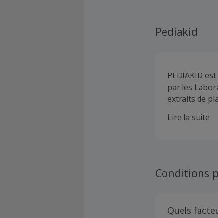
Pediakid
PEDIAKID est
par les Labor
extraits de p
les exigences 
Lire la suite
solution natu
désordres de l
Conditions p
Quels facte