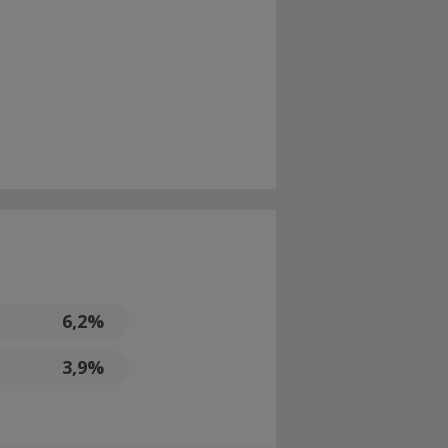
6,2%
3,9%