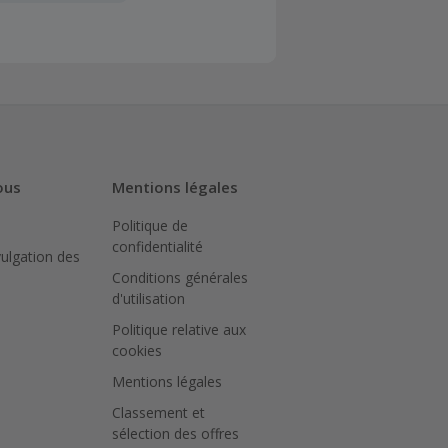
client". La
a TopCashback
sur le montant
N peut bloquer
ous
Mentions légales
Politique de
iquer sur le
confidentialité
achat.
vulgation des
Conditions générales
ter le site
d'utilisation
Politique relative aux
pour
cookies
ué.
Mentions légales
Classement et
sélection des offres