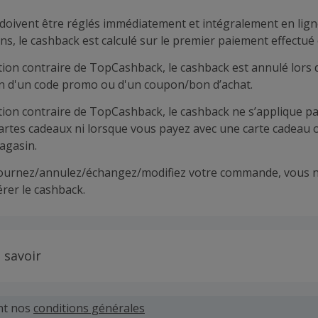
doivent être réglés immédiatement et intégralement en lign
ns, le cashback est calculé sur le premier paiement effectué 
tion contraire de TopCashback, le cashback est annulé lors 
ion d'un code promo ou d'un coupon/bon d’achat.
tion contraire de TopCashback, le cashback ne s’applique pa
cartes cadeaux ni lorsque vous payez avec une carte cadeau 
agasin.
tournez/annulez/échangez/modifiez votre commande, vous n
rer le cashback.
 savoir
 demandes concernant du cashback manquant ou non reçu d
 plus tard dans les 100 jours qui suivent la date d'achat.
nt nos
conditions générales