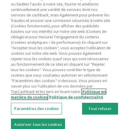
ou faciliter l'accès à notre site, fournir et améliorer
livraison/d’emballage/de service.
Astuces pour économiser
continuellement une variété de services dont nos
L'utilisation de plugins tels que Honey, AdBlock, uBlock, Pi-
services de cashback, mais également pour prévenir les
hole et VPN peut bloquer le suivi de votre commande.
fraudes et assurer une connexion sécurisée à notre site
A propos de
(Cookies fonctionnels), pour afficher des publicités
Pour chaque nouvelle transaction, il faut revenir sur
basées sur vos intérêts sur notre site web (Cookies de
TopCashback et cliquer sur le bouton rose de cashback
Contactez-nous
ciblage) et pour mesurer l'engagement du contenu
pour accéder au site marchand et faire votre achat.
(Cookies analytiques / de performance). En cliquant sur
Assurez-vous que le lien TopCashback est le dernier lien
"Accepter tous les cookies", vous acceptez l'utilisation de
Mentions légales
utilisé pour visiter le site marchand avant de finaliser votre
cookies sur notre site web. Vous pouvez également
achat.
rejeter tous les cookies (sauf ceux qui sont nécessaires
au fonctionnement de ce site) en cliquant sur "Rejeter
Tout compte impliqué dans des commandes ou activités
tous les cookies". Vous pouvez contrôler le type de
frauduleuses pour manipuler le système de cashback sera
cookies que vous souhaitez autoriser en sélectionnant
clôturé et leur cashback confisqué.
"Paramètres des cookies" ci-dessous. Vous pouvez en
Nos sites
UK
US
CN
JP
DE
AU
IT
ES
savoir plus sur l'utilisation de vos données par
TopCashback et les tiers en lisant notre
Politique en
matière de cookies
Politique de confidentialité
Paramètres des cookies
Tout refuser
© 2005 - 2026 TopCashback Group Limited
Autoriser tous les cookies