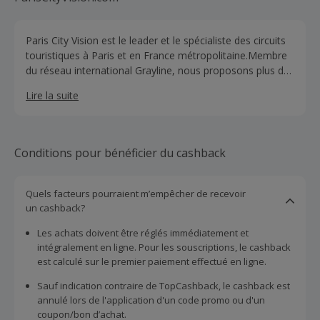
Paris City Vision est le leader et le spécialiste des circuits
touristiques à Paris et en France métropolitaine.Membre
du réseau international Grayline, nous proposons plus de
400 excursions vers de nombreuses destinations dont
Lire la suite
Paris, Versailles, Giverny, le Mont Saint Michel, les
Châteaux de la Loire...
Conditions pour bénéficier du cashback
Quels facteurs pourraient m’empêcher de recevoir
un cashback?
Les achats doivent être réglés immédiatement et
intégralement en ligne. Pour les souscriptions, le cashback
est calculé sur le premier paiement effectué en ligne.
Sauf indication contraire de TopCashback, le cashback est
annulé lors de l'application d'un code promo ou d'un
coupon/bon d’achat.