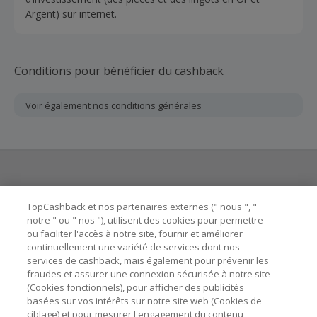
Argent) sur internet.
Conditions pour bénéficier du cashback
Voir également nos
conditions générales
Besoin d'aide ?
TopCashback et nos partenaires externes (" nous ", "
notre " ou " nos "), utilisent des cookies pour permettre
ou faciliter l'accès à notre site, fournir et améliorer
Astuces pour économiser
continuellement une variété de services dont nos
services de cashback, mais également pour prévenir les
fraudes et assurer une connexion sécurisée à notre site
A propos de
(Cookies fonctionnels), pour afficher des publicités
basées sur vos intérêts sur notre site web (Cookies de
Contactez-nous
ciblage) et pour mesurer l'engagement du contenu