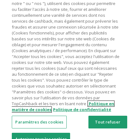
marchands sur le montant hors TVA/taxes et hors frais de
notre " ou " nos "), utilisent des cookies pour permettre
ou faciliter l'accès à notre site, fournir et améliorer
livraison/d’emballage/de service.
Astuces pour économiser
continuellement une variété de services dont nos
L'utilisation de plugins tels que Honey, AdBlock, uBlock, Pi-
services de cashback, mais également pour prévenir les
hole et VPN peut bloquer le suivi de votre commande.
fraudes et assurer une connexion sécurisée à notre site
A propos de
(Cookies fonctionnels), pour afficher des publicités
Pour chaque nouvelle transaction, il faut revenir sur
basées sur vos intérêts sur notre site web (Cookies de
TopCashback et cliquer sur le bouton rose de cashback
Contactez-nous
ciblage) et pour mesurer l'engagement du contenu
pour accéder au site marchand et faire votre achat.
(Cookies analytiques / de performance). En cliquant sur
Assurez-vous que le lien TopCashback est le dernier lien
"Accepter tous les cookies", vous acceptez l'utilisation de
Mentions légales
utilisé pour visiter le site marchand avant de finaliser votre
cookies sur notre site web. Vous pouvez également
achat.
rejeter tous les cookies (sauf ceux qui sont nécessaires
au fonctionnement de ce site) en cliquant sur "Rejeter
Tout compte impliqué dans des commandes ou activités
tous les cookies". Vous pouvez contrôler le type de
frauduleuses pour manipuler le système de cashback sera
cookies que vous souhaitez autoriser en sélectionnant
clôturé et leur cashback confisqué.
"Paramètres des cookies" ci-dessous. Vous pouvez en
Nos sites
UK
US
CN
JP
DE
AU
IT
ES
savoir plus sur l'utilisation de vos données par
TopCashback et les tiers en lisant notre
Politique en
matière de cookies
Politique de confidentialité
Paramètres des cookies
Tout refuser
© 2005 - 2026 TopCashback Group Limited