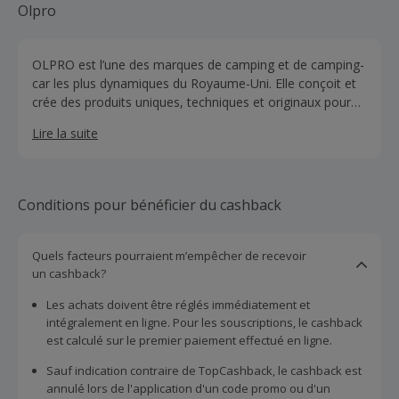
Olpro
OLPRO est l’une des marques de camping et de camping-
car les plus dynamiques du Royaume-Uni. Elle conçoit et
crée des produits uniques, techniques et originaux pour
les passionnés d'aventure du monde entier. Notre
Lire la suite
clientèle comprend des festivaliers en quête de matériel
original et de bonne qualité, ainsi que des familles à la
recherche de matériel de camping haut de gamme.
Conditions pour bénéficier du cashback
Quels facteurs pourraient m’empêcher de recevoir
un cashback?
Les achats doivent être réglés immédiatement et
intégralement en ligne. Pour les souscriptions, le cashback
est calculé sur le premier paiement effectué en ligne.
Sauf indication contraire de TopCashback, le cashback est
annulé lors de l'application d'un code promo ou d'un