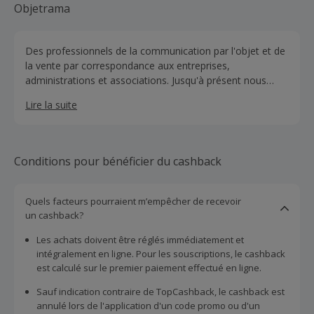
Objetrama
Des professionnels de la communication par l'objet et de
la vente par correspondance aux entreprises,
administrations et associations. Jusqu'à présent nous
proposions une sélection très large d'objets publicitaires
Lire la suite
et de cadeaux d'entreprise par le biais de catalogues
expédiés sur toute la France, les DOM-TOM et les pays
d'Afrique francophone. Désormais grâce à objetrama.fr,
ils peuvent vous offrir encore plus d'idées cadeaux pour
Conditions pour bénéficier du cashback
vos campagnes de communication et de fidélisation. Voilà
plus de 28 ans qu'ils lient d'étroites relations avec leurs
fournisseurs pour vous obtenir les meilleurs produits, aux
Quels facteurs pourraient m’empêcher de recevoir
meilleurs tarifs et dans les meilleurs délais. Ils veillent
un cashback?
particulièrement à ce que tous leurs produits respectent
Les achats doivent être réglés immédiatement et
les législations françaises et européennes en vigueur (voir
intégralement en ligne. Pour les souscriptions, le cashback
Nos labels). Ils travaillent en partenariat avec plusieurs
est calculé sur le premier paiement effectué en ligne.
ateliers de marquage en Europe afin d'éviter les
surcharges garantissant des délais courts. Ils disposent de
Sauf indication contraire de TopCashback, le cashback est
leur propre stock dans lequel leur équipe logistique
annulé lors de l'application d'un code promo ou d'un