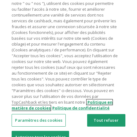
marchands sur le montant hors TVA/taxes et hors frais de
notre " ou " nos "), utilisent des cookies pour permettre
ou faciliter l'accès à notre site, fournir et améliorer
livraison/d’emballage/de service.
Astuces pour économiser
continuellement une variété de services dont nos
L'utilisation de plugins tels que Honey, AdBlock, uBlock, Pi-
services de cashback, mais également pour prévenir les
hole et VPN peut bloquer le suivi de votre commande.
fraudes et assurer une connexion sécurisée à notre site
A propos de
(Cookies fonctionnels), pour afficher des publicités
Pour chaque nouvelle transaction, il faut revenir sur
basées sur vos intérêts sur notre site web (Cookies de
TopCashback et cliquer sur le bouton rose de cashback
Contactez-nous
ciblage) et pour mesurer l'engagement du contenu
pour accéder au site marchand et faire votre achat.
(Cookies analytiques / de performance). En cliquant sur
Assurez-vous que le lien TopCashback est le dernier lien
"Accepter tous les cookies", vous acceptez l'utilisation de
Mentions légales
utilisé pour visiter le site marchand avant de finaliser votre
cookies sur notre site web. Vous pouvez également
achat.
rejeter tous les cookies (sauf ceux qui sont nécessaires
au fonctionnement de ce site) en cliquant sur "Rejeter
Tout compte impliqué dans des commandes ou activités
tous les cookies". Vous pouvez contrôler le type de
frauduleuses pour manipuler le système de cashback sera
cookies que vous souhaitez autoriser en sélectionnant
clôturé et leur cashback confisqué.
"Paramètres des cookies" ci-dessous. Vous pouvez en
Nos sites
UK
US
CN
JP
DE
AU
IT
ES
savoir plus sur l'utilisation de vos données par
TopCashback et les tiers en lisant notre
Politique en
matière de cookies
Politique de confidentialité
Paramètres des cookies
Tout refuser
© 2005 - 2026 TopCashback Group Limited