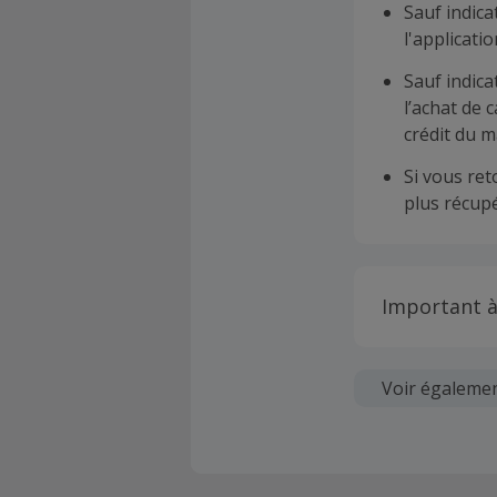
Sauf indica
l'applicat
Sauf indica
l’achat de 
crédit du m
Si vous re
plus récupé
Important à
Toutes les
soumises au
Voir égaleme
Chaque marc
création d
ne garantit 