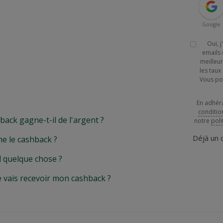
Google
Oui, 
emails 
meilleur
les tau
Vous po
En adhér
conditio
k gagne-t-il de l'argent ?
notre
poli
Déjà un
e le cashback ?
l quelque chose ?
e vais recevoir mon cashback ?