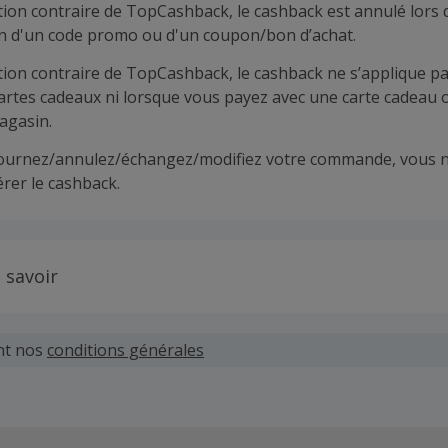
tion contraire de TopCashback, le cashback est annulé lors 
ion d'un code promo ou d'un coupon/bon d’achat.
tion contraire de TopCashback, le cashback ne s’applique pa
cartes cadeaux ni lorsque vous payez avec une carte cadeau 
agasin.
tournez/annulez/échangez/modifiez votre commande, vous n
rer le cashback.
 savoir
 demandes concernant du cashback manquant ou non reçu d
 plus tard dans les 100 jours qui suivent la date d'achat.
nt nos
conditions générales
hand définit ses propres critères pour les offres "nouveau 
'un compte ou la passation de votre première commande vi
pas votre éligibilité.