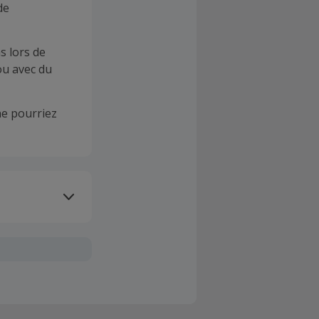
de
s lors de
ou avec du
e pourriez
oivent être
client". La
a TopCashback