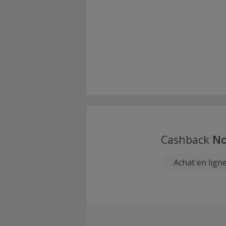
Cashback
No
Achat en lign