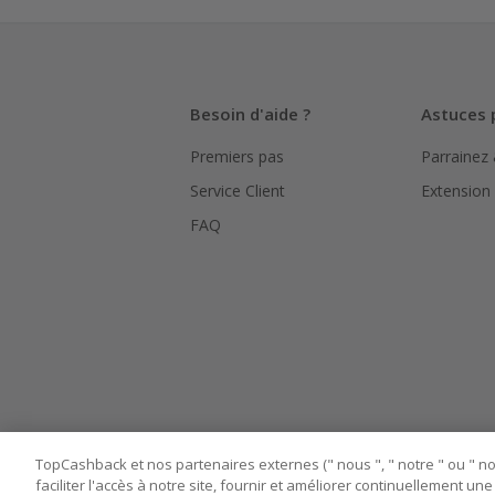
La validité
hors TVA/ta
L'utilisati
Besoin d'aide ?
Astuces 
le suivi de
Premiers pas
Parrainez
Pour chaque
bouton ros
Service Client
Extension
Assurez-vou
FAQ
marchand av
Tout compt
manipuler l
TopCashback et nos partenaires externes (" nous ", " notre " ou " nos
faciliter l'accès à notre site, fournir et améliorer continuellement u