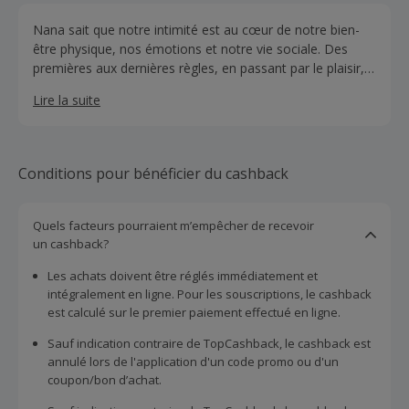
Nana sait que notre intimité est au cœur de notre bien-
être physique, nos émotions et notre vie sociale. Des
premières aux dernières règles, en passant par le plaisir,
la douleur et bien plus encore. Nana vous permet de vous
Lire la suite
sentir à l’aide pour être celle que vous voulez être et vivre
sans crainte. Qu'il s'agisse de fabriquer des produits qui
vous soutiennent à chaque étape de la vie, de briser les
tabous ou de prendre soin du monde qui nous entoure, la
Conditions pour bénéficier du cashback
responsabilité sociale et environnementale est au cœur
de nos activités.
Quels facteurs pourraient m’empêcher de recevoir
un cashback?
Les achats doivent être réglés immédiatement et
intégralement en ligne. Pour les souscriptions, le cashback
est calculé sur le premier paiement effectué en ligne.
Sauf indication contraire de TopCashback, le cashback est
annulé lors de l'application d'un code promo ou d'un
coupon/bon d’achat.